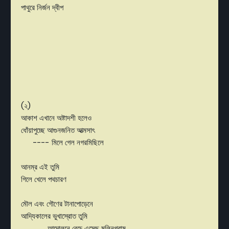
পাথুরে নির্জন দ্বীপ
(২)
আকাশ এখানে অষ্টাদশী হলেও
ধোঁয়াপুচ্ছে আগুনজনিত আত্মসাৎ
---- মিলে গেল নগরমিছিলে
আনম্র এই তুমি
গিলে খেলে পথচারণ
মৌল এবং গৌণের টানাপোড়েনে
আদ্যিকালের ভুখাস্রোত তুমি
আন্দোলনে বেচে এসেছ মলিনগ্রাম