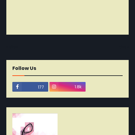
নবীনতর
পূর্বতন
Follow Us
1.8k
177