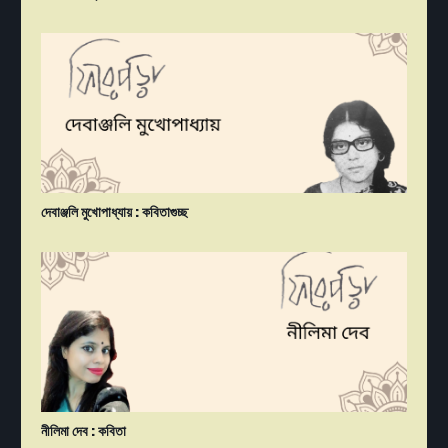
দেবাঞ্জলি মুখোপাধ্যায় : কবিতাগুচ্ছ
নীলিমা দেব : কবিতা