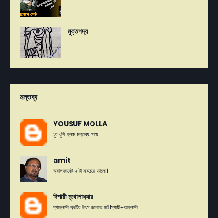
মুক্তগদ্য
মন্তব্য
YOUSUF MOLLA
খুব খুশি হলাম মন্তব্য পেয়ে
amit
অ্যালফাবেট-২ টা সবচেয়ে ভালো।
দিশারী মুখোপাধ্যায়
স্থাহ্লাদী শব্দটির উৎস জানতে চাই।স্থায়ী+আহ্লাদী ...