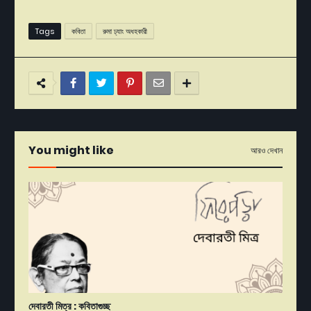
Tags
কবিতা
রুমা ঢ্যাং অধহকারী
You might like
আরও দেখান
দেবারতী মিত্র : কবিতাগুচ্ছ