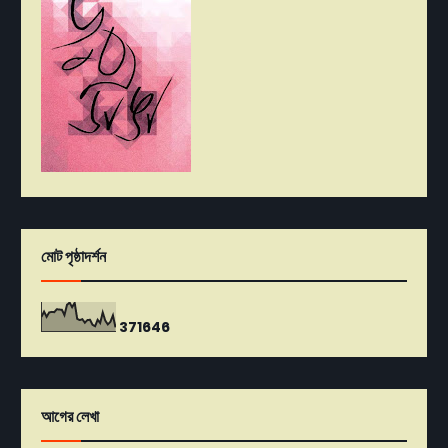
মোট পৃষ্ঠাদর্শন
3
7
1
6
4
6
আগের লেখা