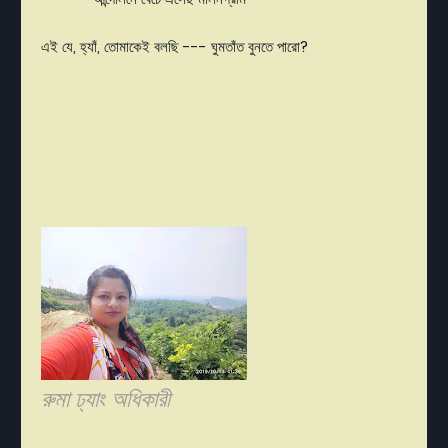
এই যে, হ্যাঁ, তোমাকেই বলছি --- ঘুমতাঁত বুনতে পারো?
রুমা ঢ্যাং অধিকারী