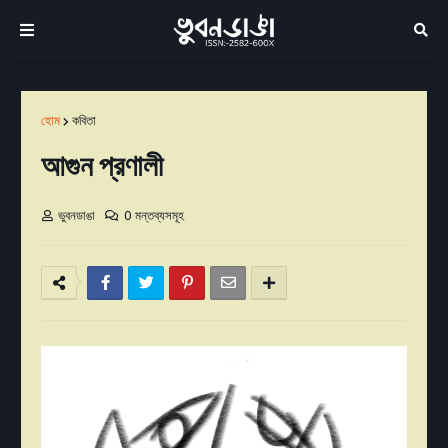
হোম
কবিতা
আগুন প্রণালী
ভুবনডাঙা
0 মন্তব্যসমূহ