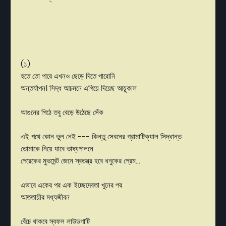
(১)
হতে তো পারে এখনও ছেড়ে দিতে পারোনি
অন্তর্যাপন। সিদ্ধ আচমনে এগিয়ে দিয়েছ আয়ুকাল
আগুনের পিঠে তবু বেড়ে উঠেছে সেঁক
এই পথে কোন ভুল নেই --- কিন্তু সেবনের গ্রামাটিক্যাল সিদ্ধান্ত
তোমাকে নিয়ে যাবে ভাষ্যপালনে
পেরেকের মুভমেন্ট জেনে স্বতন্ত্র হবে ধনুকের প্রেম...
এভাবে একের পর এক ইচ্ছেদেবতা খুনের পর
আততায়ীর মধ্যজীবন
বেঁচে থাকবে স্বফল লাউডগাটি