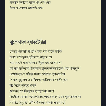
বিকলাঙ্গ সকালের দূরত্ব খুব বেশি নেই
ফিরে যে তোমায় আসতেই হবে!
ঝুলে থাকা
ব্যাকটেরিয়া
যেহেতু পরগাছার দাপটেও ক্ষয়ে যায় ছাদের কার্ণিশ
মধ্যে রাতে ঘুমের ভূমিকম্প অমূলক নয়
পচে যেতেই পারে আপনার ফ্রিজ ভরা ভালোবাসা।
আপনার দুর্গন্ধময় গতকালের তান্ডবে জ্ঞানহারাতেই পারে পরমসুন্দর।
এঠোপাত্রে যে পবিত্র সকাল রেখেছেন ব্যাকটেরিয়া
সেখানে চুমুখেলে তার বিরুদ্ধে প্রতিবাদ মানহানীর দন্ড
দায় নিতে প্রস্তুত থাকুন
জানেনই তো ত্রিবুকের হাতবুলানো যায়না
বিজলীতে রোমাঞ্চ করার পর বজ্রপাতের জন্য দুয়ার খুলে রাখতে হয়
শতপায়ে চুমুখেয়ে ঠোঁট যদি পায়ের আকার ধারন করে