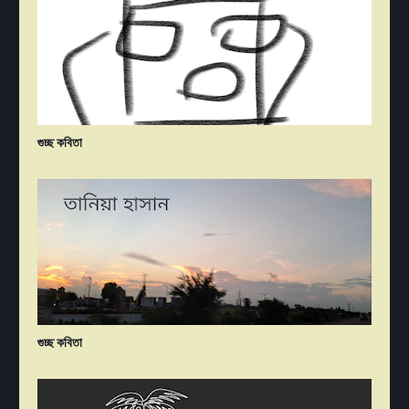
গুচ্ছ কবিতা
গুচ্ছ কবিতা