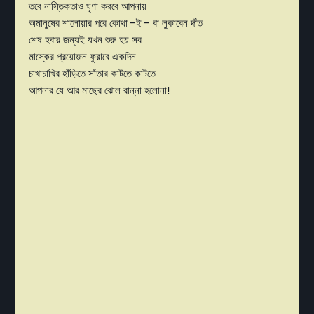
তবে নাস্তিকতাও ঘৃণা করবে আপনায়
অমানুষের শালোয়ার পরে কোথা -ই - বা লুকাবেন দাঁত
শেষ হবার জন্যই যখন শুরু হয় সব
মাস্কের প্রয়োজন ফুরাবে একদিন
চাখাচাখির হাঁড়িতে সাঁতার কাটতে কাটতে
আপনার যে আর মাছের ঝোল রান্না হলোনা!