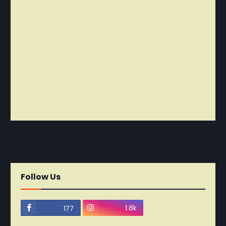
নবীনতর
পূর্বতন
Follow Us
1.8k
177