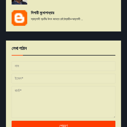
দিশারী মুখোপাধ্যায়
স্থাহ্লাদী শব্দটির উৎস জানতে চাই।স্থায়ী+আহ্লাদী ...
লেখা পাঠান