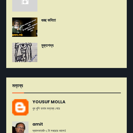
গুচ্ছ কবিতা
মুক্তগদ্য
মন্তব্য
YOUSUF MOLLA
খুব খুশি হলাম মন্তব্য পেয়ে
amit
অ্যালফাবেট-২ টা সবচেয়ে ভালো।