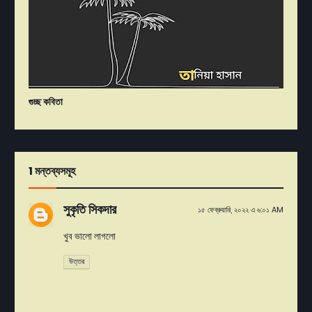
গুচ্ছ কবিতা
1 মন্তব্যসমূহ
সুকৃতি সিকদার
১৫ ফেব্রুয়ারি, ২০২২ এ ৬:০১ AM
খুব ভালো লাগলো
উত্তর