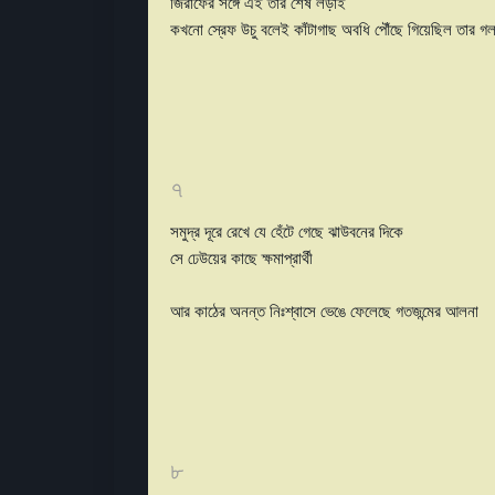
জিরাফের সঙ্গে এই তার শেষ লড়াই
কখনো স্রেফ উচু বলেই কাঁটাগাছ অবধি পৌঁছে গিয়েছিল তার গল
৭
সমুদ্র দূরে রেখে যে হেঁটে গেছে ঝাউবনের দিকে
সে ঢেউয়ের কাছে ক্ষমাপ্রার্থী
আর কাঠের অনন্ত নিঃশ্বাসে ভেঙে ফেলেছে গতজন্মের আলনা
৮