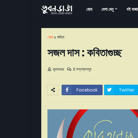
হোম
মেগা মেনু
বই বাজা
হোম
কবিতা
সজল দাস : কবিতাগুচ্ছ
ভুবনডাঙা
0 মন্তব্যসমূহ
Facebook
Twitter