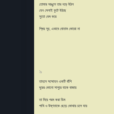
তোমার আঙুলে তার নড়ে উঠল
যেন সেলাই ফুটে উঠছে
সুতো ভেদ করে
প্ৰিয় সূচ, এভাবে বোতাম কোরো না
৯
তাহলে সম্মোহন একটি বাঁশি
দূরের কোনো সাপুরে যাকে বাজায়
তা দিয়ে গরম করা ডিম
পাখি ও উষ্ণতাকে ছেড়ে কোথায় চলে যায়