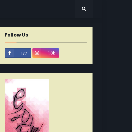
Follow Us
1.8k
177