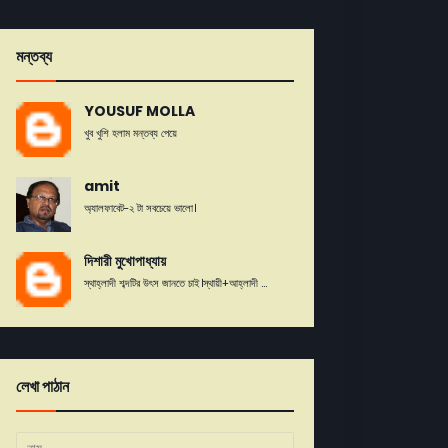
মন্তব্য
YOUSUF MOLLA
খুব খুশি হলাম মন্তব্য পেয়ে
amit
অ্যালফাবেট-২ টা সবচেয়ে ভালো।
দিশারী মুখোপাধ্যায়
স্থাহ্লাদী শব্দটির উৎস জানতে চাই।স্থায়ী+আহ্লাদী ...
লেখা পাঠান