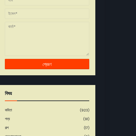
বিষয়
কবিতা
(923)
গদ্য
(91)
গল্প
(17)