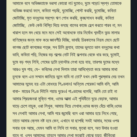
আমাকে বলে অভিজ্ঞতাকে ভরসা কোরো না। ঘুমোও, ঘুমে পড়ো। স্বপ্ন তোমাকে
অভিজ্ঞ করবে। ফলে, কবিতা পড়ছি, ঘুমোচ্ছি, পোস্ট করছি, ঘুমোচ্ছি, কবিতা
জোটাচ্ছি, মৃত বন্ধুদের স্বপ্নে ঋণ শোধ করছি, কৃচ্ছসাধন করছি, কবিতা
জোটাচ্ছি, কেউ কেউ খিস্তি দিয়ে বলছে বালের কাজে হেল্প করতে পারব না, মন
খারাপ হলে মদ খেয়ে মনে মনে সেই অবোধকে তার নির্বোধ শব্দহীন অন্ড মালার
বাণিজ্যের জন্য মাফ করে জ্ঞানপীঠ দিচ্ছি, ভাবছি চিরকালের নিয়ম মেনে ছোট
কাগজ ছোট কাগজের শত্রু, সব চিলি ক্র্যাব, তাদের ভুলতে ভাল বন্ধুদের কথা
ভাবি, কবিতা পড়ি, নিজের বড় গল্পের নোট নিই কল্পনার থেকে ধার করে, ঘুমোই,
ঘুমে বড় গদ্য লিখি, শেষের দুটো চ্যাপ্টার লেখা হয়ে যায়, তারপর ঘুমের মধ্যে
আরও ঘুম পায়, যে- কবিদের লেখা দিলাম তারা আদিখ্যেতা করে আমার মাথা
চুলকে বলে এত সম্মান জানিয়ে ভুলে যাবি না তো? যখন কেউ পুরস্কার দেয় তখন
আমাদের সন্দেহ হয় এটা বোধহয় পিণ্ডদান। অন্তিম পেরেক। আমি বলি, আমি
বাবা- মায়ের পিণ্ড দিইনি গয়ায় ঘুরেও। পাণ্ডাদের বলেছি, আমি তো চাই না
আমার প্রিয়জনরা মুক্তি পাক, ওদের আত্মা এই পৃথিবীতে ঘুরে বেড়াক, আমার
ঘাড়ে চেপে নাচুক, ওরা লিখুক, আমায় দিয়ে লেখাক,ওদের জন্য বেঁচে থাকি,ওদের
সব লেখাই আমার লেখা, আমি পরে জন্মেছি বলে ওরা আমার হয়ে লিখে গেছে,
তাতে আমার ক্লেম নষ্ট হবে কেন, এখানে যা ছাপছি সবই আমার, সবের ওপর
সবার হক আছে, যেমন আমি যা লিখি তা সবার, মৃতরা বলে, অত উদার হওয়া
যাবে না, ওসব আমাদের; তাহলে আমার লেখা মৃতরাই বোঝে হয়ত, জীবিতরা