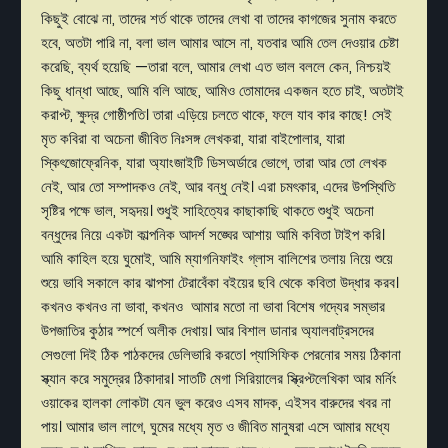
কিছুই বোঝে না, তাদের শর্ত থাকে তাদের লেখা বা তাদের কাগজের সুনাম করতে
হবে, অতটা পারি না, বলা ভাল আমার আসে না, যতবার আমি তেল দেওয়ার চেষ্টা
করেছি, ব্যর্থ হয়েছি —তারা বলে, আমার লেখা এত ভাল বললে কেন, নিশ্চয়ই
কিছু ধান্ধা আছে, আমি বলি আছে, আমিও তোমাদের একজন হতে চাই, অতটাই
করাপ্ট, ক্ষুদ্র গোষ্ঠীপতি। তারা এড়িয়ে চলতে থাকে, ফলে যাব কার কাছে! সেই
মৃত কবিরা বা অচেনা জীবিত নিঃসঙ্গ লেখকরা, যারা বাইপোলার, যারা
স্কিৎজোফ্রেনিক, যারা অ্যাংজাইটি ডিসঅর্ডারে ভোগে, তারা আর তো লেখক
নেই, আর তো সম্পাদকও নেই, আর বন্ধু নেই। এরা চমৎকার, এদের উপস্থিতি
সৃষ্টির পক্ষে ভাল, সহৃদয়। শুধুই সাহিত্যের কাছাকাছি থাকতে শুধুই অচেনা
বন্ধুদের নিয়ে একটা কাল্পনিক আদর্শ সঙ্ঘের আশায় আমি কবিতা টাইপ করি।
আমি কাহিল হয়ে ঘুমোই, আমি ম্যাগনিফাইং গ্লাস বালিশের তলায় নিয়ে শুয়ে
শুয়ে ভাবি সকালে কার ঝাপসা টেরাবেঁকা বইয়ের ছবি থেকে কবিতা উদ্ধার করব।
কখনও কখনও না ভাবা, কখনও আমার মতো না ভাবা বিশেষ গদ্যের সম্ভার
উপজাতির কুঠার স্পর্শে অলীক দেখায়। আর বিশাল ডানার অ্যালবাট্রসদের
সেগুলো দিই ঠিক পাঠকদের ডেলিভারি করতে। প্যাসিফিক পেরনোর সময় ঠিকানা
স্ক্যান করে সমুদ্রের ঠিকাদার। সাতটি মেগা সিরিয়ালের স্ক্রিপ্টলেখিকা আর মর্নিং
ওয়াকের হালকা লোকটা যেন ভুল করেও এসব মাদক, এইসব বারুদের খবর না
পায়। আমার ভাল লাগে, ঘুমের মধ্যে মৃত ও জীবিত মানুষরা এসে আমার মধ্যে