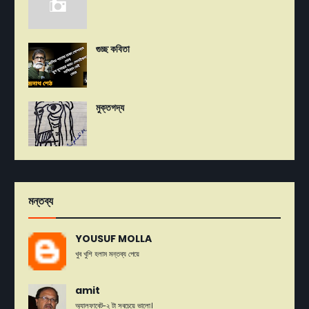
গুচ্ছ কবিতা
মুক্তগদ্য
মন্তব্য
YOUSUF MOLLA
খুব খুশি হলাম মন্তব্য পেয়ে
amit
অ্যালফাবেট-২ টা সবচেয়ে ভালো।