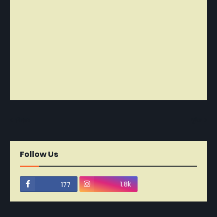
নবীনতর
পূর্বতন
Follow Us
1.8k
177