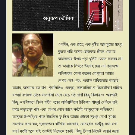
একদিন, এক রাতে, এক বৃষ্টির শব্দে ঘুমের মধ্যে
বুঝতে পারি আমার রোজকার জীবন ধারণের
অভিজ্ঞতার উপচে পড়া ঝুলিটা তেমন কাজের না।
তা আমাকে লিখতে উৎসাহ দেয় না। প্রত্যক্ষ
অভিজ্ঞতার বোঝা বহনের যোগ্যতা আমার
লেখার নেই। বরং, পরোক্ষ অভিজ্ঞতার কাছেই
আমার, আমাদের যত ঋণ। গ্যালিলিও, রেমব্রা, আলতামিরা বা ভিমবেটকা। হারিয়ে
যাওয়া রূপকথা থেকে ডালপালা মেলে বেড়ে ওঠা গল্প। কিছু বিজ্ঞান ও অবশ্যই
কিছু অপবিজ্ঞানে নির্ভর গহীন বনের আদিবাসীদের চিকিৎসা শাস্ত্র। যেদিকে চাই,
যাতে নাড়াচাড়া খাই এবং লেখার লোভ জাগে সবটাই অপ্রত্যক্ষ অভিজ্ঞতা।
অন্যের উপলব্ধির পালে উচ্চকিত ফু দিয়ে আমার নৌকো স্বপ্ন দেখে। সুখের
স্বপ্নের কাজ কম, দুঃস্বপ্নের বাটখারা ওজনদার, রোমহর্ষক যতটুকু মনে রাখা
যায়। যতটা ভুলে যাই ততটাই নিজেকে ঠকাই। কিছু চিন্তা নিজেই অনাথ হলো