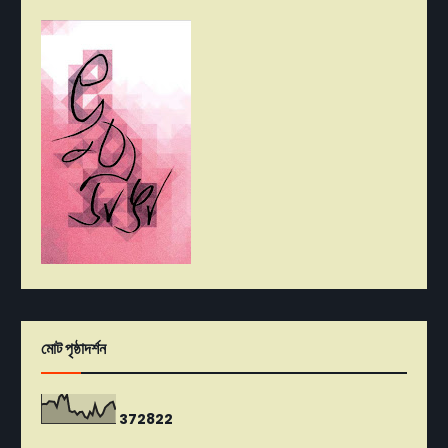
মোট পৃষ্ঠাদর্শন
3
7
2
8
2
2