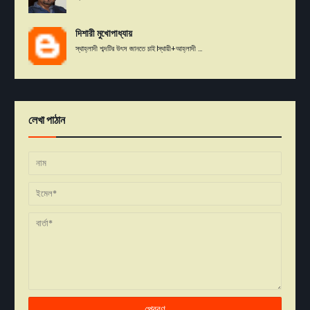
দিশারী মুখোপাধ্যায়
স্থাহ্লাদী শব্দটির উৎস জানতে চাই।স্থায়ী+আহ্লাদী ...
লেখা পাঠান