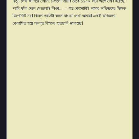
নতুন লেখা জাগিয়ে তোলে, যেগুলো তাদের থেকে ১১০০ বছর আগে তৈরি হয়েছে,
আমি ফাঁক পেলে সেগুলোই লিখব......... যার কোনোটাই আমার অভিজ্ঞতার ফিক্সড
ডিপোজিট নয়। কিন্ত প্রতিটা বদলে যাওয়া লেখা আমার। একই অভিজ্ঞতা
কেলাসিত হয়ে অনন্ত বিপদের হাতছানি জানাচ্ছে।