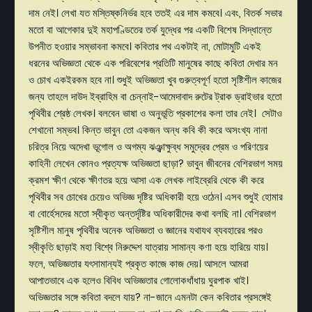
দাম নেই। লেখা যত মস্তিষ্কনির্ভর হবে ততই এর দাম কমবে। এবং, বিতর্ক সভার
মতো বা আগেকার দুই মহাপণ্ডিতের তর্ক যুদ্ধের পর একটি বিশেষ সিদ্ধান্তে
উপনীত হওয়ার সম্ভাবনা কমবে। কবিতার পথ একটাই না, মোটামুটি একই
ধরনের অভিজ্ঞতা থেকে এক পরিবেশের প্রতিটি মানুষের কাছে কবিতা দেখার মন
ও চোখ একইরকম হবে না। শুধুই অভিজ্ঞতা খুব গুরুত্বপূর্ণ হতো সৃষ্টিশীল কাজের
জন্য তাহলে দাউদ ইব্রাহিম বা চেন্নাই-আমেদাবাদ রুটের ট্রাক ড্রাইভার হতো
পৃথিবীর শ্রেষ্ঠ লেখক। বলবেন ভাষা ও অনুভূতি প্রকাশের কলা তার নেই। সেটাও
শেখানো সম্ভব। কিন্ত ভাবুন তো একজন অন্ধ কবি কী করে অসংখ্য নানা
চরিত্র নিয়ে অদেখা ভূগোল ও অগম্য ঝঞ্ঝাক্ষুব্ধ সমুদ্রের প্রেম ও পরিণয়ের
কাহিনী লেখেন কোনও প্রত্যক্ষ অভিজ্ঞতা ছাড়া? ভাবুন জীবনের বেশিরভাগ সময়
ক্রমশ ক্ষীণ থেকে ক্ষীণতর হয়ে আসা এক লেখক লাইব্রেরি থেকে কী করে
পৃথিবীর সব চোখের চেয়েও অভিজ্ঞ দৃষ্টির অধিকারী হয়ে ওঠেন। এসব শুধুই হোমার
বা বোর্হেসদের মতো স্বীকৃত অন্তর্দৃষ্টির অধিকারীদের কথা বলছি না। বেশিরভাগ
সৃষ্টিশীল মানুষ পৃথিবীর অনেক অভিজ্ঞতা ও জ্ঞানের যথাযথ ব্যবহারের পরও
স্বীকৃতি ছাড়াই মহা বিশ্বে নিরুদ্দেশ যাত্রায় সামান্য কণা হয়ে হারিয়ে যায়।
ফলে, অভিজ্ঞতার যৎসামান্যই প্রকৃত কাজে কাজ দেয়। আসলে আমরা
আপাতভাবে এক হলেও বিবিধ অভিজ্ঞতার গোলোকধাঁধায় ঘুরপাক খাই।
অভিজ্ঞতার সঙ্গে কবিতা বদলে যায়? না-জানে এমনটা কেন কবিতার প্রসঙ্গেই