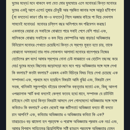
ঘুমের মধ্যে। মনে থাকলে বলা যেত মোর ঘুমঘোরে এলে মনোহর। কিন্ত মনোহর
ঘুমের একটু আগে এলো। তুষার চৌধুরী আর প্রজিত জানার সঙ্গে আকন্ঠ ছাঁইপাশ
(মা বলতেন। কারণ তাঁর মা-ও বলতেন) গিলে দরজার বাইরে পা দিয়ে দেখলাম
সামনেই মনোহর। মনোহর চল্লিশ বছর অলিপাবে মদ পরিবেশন করছে।
একমাত্র বেয়ারা যে সবাইকে বোঝাতে পারে সবাই পেগে বেশি পায়। এবং,
মালিককে বোঝায় সবাইকে ও কম দিয়ে কোম্পানির আয় বাড়ায়। অভিজ্ঞতার
বিনিয়োগ মনোহর শেখাতে চেয়েছিল। কিন্ত যে স্বপ্নে মুক্ত হতে চায়, তাকে
বোঝানো অসম্ভব। তার লাভ লোকসান আলাদা। মনোহর বালেশ্বরে নিজের
হোটেলের গল্প বলে। আমার স্বপ্নের নোনা ঢেউ মাঝরাতে ওর হোটেল তছনছ করে
দেয়। ঘুমের মধ্যে বিছানায় জড়োসড়ো মনে মনে পড়ে অভিজ্ঞতার সঙ্গে সঙ্গে লেখা
কি বদলায়? কতটা বদলায়? এরকম একটা বিচিত্র বিষয় নিয়ে লেখা চেয়েছে এক
সম্পাদক। এবং, প্রথমে মনে হয়েছিল বিষয়টা আমি বুঝি। এবং, বিষয়টা বেশ
সহজ, খানিকটা স্কুলপাঠ্য বইয়ের তাৎক্ষণিক বক্তৃতার মতো। এবং, কিছু আলগা
ওপরচালাক স্মার্ট কথা বললেই কেল্লা ফতেহ হবে। মানে, সম্পাদক যে চাটনিটা
চাইছেন সেটা হবে। কিন্ত বিষয়টা আসলে বেশ গোলমেলে। অভিজ্ঞতার সঙ্গে সঙ্গে
কবিতাও কি বদলায়? এখান থেকেই শুরু জটিলতা। অভিজ্ঞতা বলতে কী বলতে
চান আপনি? এবং, কবিতার অভিজ্ঞতার ও অভিজ্ঞতার কবিতা কি এক?
তারচেয়েও বড় ঝামেলা হল প্রত্যক্ষ ও পরোক্ষ অভিজ্ঞতার প্রভাব এক নয়। এবং,
আমার বিশ্বাস সাহিত্যের রিয়েলিস্টিক সৃষ্টি ছাড়লে প্রত্যক্ষ অভিজ্ঞতার তেমন