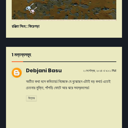
রঞ্জিত সিংহ : ফিরেপড়া
1 মন্তব্যসমূহ
Debjani Basu
২ সেপ্টেম্বর, ২০২৪ এ ৯:০১ PM
অতীত কথা বলে কবিতায়। নিজেকে যে বুঝেছেন এটাই বড় কথা। এতেই
চেতনার মুক্তি, পাঁপড়ি ফোটে আর ঝরে সহস্রদলের।
উত্তর