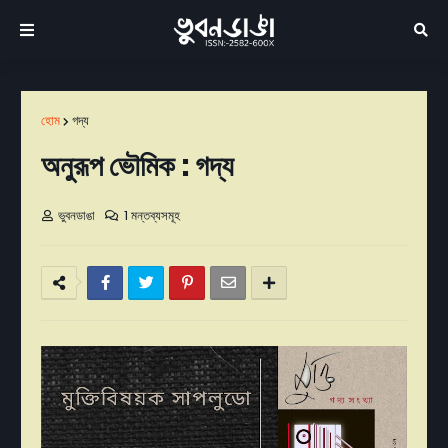
হোম
গদ্য
অনুরূপ ভৌমিক : গদ্য
ভুবনডাঙা
1 মন্তব্যসমূহ