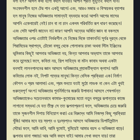
বলা হল? আসল কথা হলো বদলে যাওয়া। আপনি প্রতি মুহূর্তেই বদলে যান।
সংবেদনশীল হলে টের পান একটু আগে। এবং, আরও মজার ও বিস্ময়কর ব্যাপার
হল মানুষ নিজের অভিজ্ঞতার সামান্যই ব্যবহার করে। আপনি আগের মাসের
আপনি একেবারেই নেই। চান বা না চান একদম পরিবর্তিত রূপ ধারণ করেছেন।
এবং সেটা আপনি জানেন না। কারণ আপনি অন্যের অর্জিত জ্ঞান বা বকলমে
অভিজ্ঞতার ওপর এতটাই নির্ভরশীল যে নিজের দিকে তাকাননি। সূর্যর দূরত্ব থেকে
পিরামিডের স্থাপত্য, চৌকো বস্তু থেকে গোলাকার চাকা অথবা স্টিম ইঞ্জিনের
ভূমিকার কিছুই আপনার অভিজ্ঞতা নয়, কিন্ত আপনার অভ্যাস তাকে আপনার
করে তুলেছে। ফলে, কবিতা নয়, শিল্প সাহিত্য বা মটন কাবাব অথবা একটা
বনসাই লালনপালনের জ্ঞান আসলে অভিজ্ঞতার প্র্যাকটিক্যাল ক্লাস। আমি
কবিতার লোক নই, নিপাট গদ্যের মানুষ। কিন্ত বেসিক প্রক্রিয়া এক। নির্মাণ
কৌশল ও শ্রম আলাদা। এবং, শ্রম শুনতে যতই মুঠো লাগুক না কেন এটা খুবই
গুরুত্বপূর্ণ অংশ। অভিজ্ঞতার পুনর্নির্মাণের জরুরি উপাদান। আসলে শেষপর্যন্ত
অভিজ্ঞতাকেও সচেতনভাবে কামার-কুমোরের মতো নতুন বস্তুর রূপান্তরে কাজে
লাগানো সম্ভব। যে যত তীক্ষ্ণ সে তত কল্পনাপ্রবণ। ফলে, অভিজ্ঞতার চেয়ে জরুরি
তাকে সৃজনশীল দিশায় বিনিয়োগ করা। এর বিরুদ্ধে আমি নিজস্ব কিছু প্রক্রিয়া
খুঁজি। আমার মনে হয় স্বপ্ন ও দুঃস্বপ্নও আসলে অভিজ্ঞতার ডিপার্টমেন্টাল
স্টোর। ফলে, আমি ভাবি, আমি ঘুমোই, ঘুমিয়েই আমার বয়স ও অভিজ্ঞতা বাড়ে।
কল্পনার ডানা গজায়। আর আমি বদলে যাই। আমার লেখা বদলে যায়। তারা