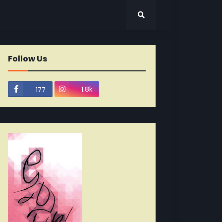
Follow Us
1.8k
177