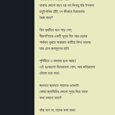
থাকার কোনো মানে হয় না। কিন্তু যাঁর ইনকাম
চড়ুইপাখির ঠোঁট, সে কীভাবে হিমবেলায়
জৈষ্ঠ পাবে?
হিম শব্দটিতে মনে পড়ে গেল,
বীজগণিতের একটি সূত্র হিম আর হেমের
পার্থক্য বুঝতে সারারাত কাটিয়ে দিল। তারপর
তার চোখ জবাফুলের হাট।
পৃথিবীতে ৩ রকমের দুঃখ আছে।
এই দুঃখগুলো দিনেরবেলা গোল, আর রাত্রিবেলা
চৌকো হয়ে যায়।
জ্বলতে জ্বলতে গ্যাসের ওভেনটা
বোবা। জ্যামিতির কোনো সূত্র দিয়ে তাকে
কথা বলানো যাবে?
যাঁরা বলে না, তাদের কথা থাক।