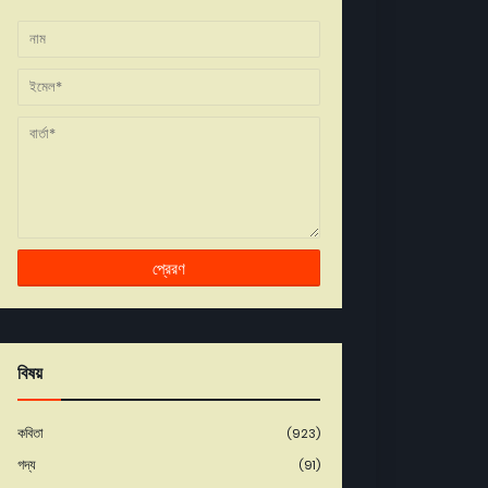
বিষয়
কবিতা
(923)
গদ্য
(91)