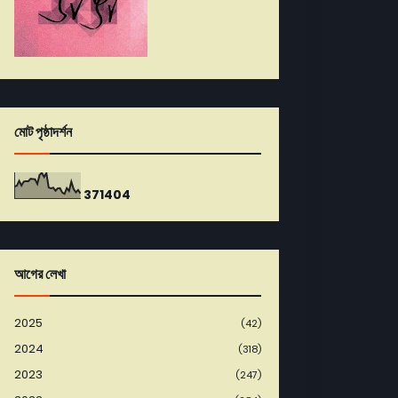
মোট পৃষ্ঠাদর্শন
3
7
1
4
0
4
আগের লেখা
2025
(42)
2024
(318)
2023
(247)