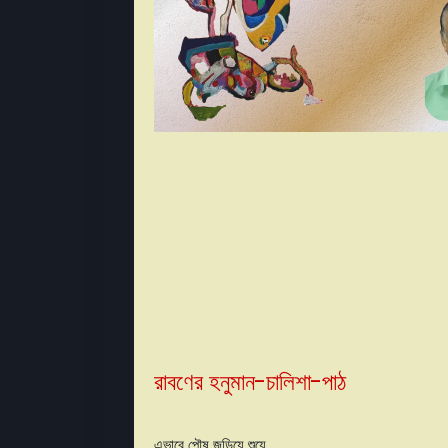
রাবণের হনুমান-চালিশা-পাঠ
এভাবে পৌষ জড়িয়ে শুয়ে