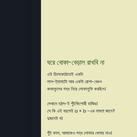
ঘরে বোকা-বেড়াল রাখবি না
এই চিলেকোঠাতেই একটা
লাল-ট্যামাটো আর একটা রোগা-বেগুন
কদমফুলের গন্ধ নিয়ে লোফালুফি করছিল।
সেখানে হঠাৎ-ই পুঁইকিশোরী হাজির।
সে কি এই বয়সেই a + b -এর নামতা জানে?
দুজনেই থ।
পুঁই বলল, আমাকেও গন্ধ লোফার খেলায় নাও।