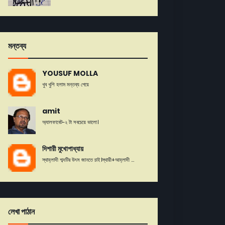
মন্তব্য
YOUSUF MOLLA
খুব খুশি হলাম মন্তব্য পেয়ে
amit
অ্যালফাবেট-২ টা সবচেয়ে ভালো।
দিশারী মুখোপাধ্যায়
স্থাহ্লাদী শব্দটির উৎস জানতে চাই।স্থায়ী+আহ্লাদী ...
লেখা পাঠান