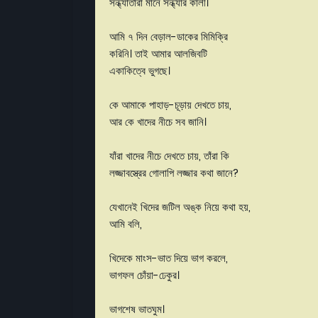
সন্ধ্যাতারা মানে সন্ধ্যার কালী।
আমি ৭ দিন বেড়াল-ডাকের মিমিক্রি
করিনি। তাই আমার আলজিবটি
একাকিত্বে ভুগছে।
কে আমাকে পাহাড়-চূড়ায় দেখতে চায়,
আর কে খাদের নীচে সব জানি।
যাঁরা খাদের নীচে দেখতে চায়, তাঁরা কি
লজ্জাবস্ত্রের গোলাপি লজ্জার কথা জানে?
যেখানেই খিদের জটিল অঙ্ক নিয়ে কথা হয়,
আমি বলি,
খিদেকে মাংস-ভাত দিয়ে ভাগ করলে,
ভাগফল চোঁয়া-ঢেকুর।
ভাগশেষ ভাতঘুম।