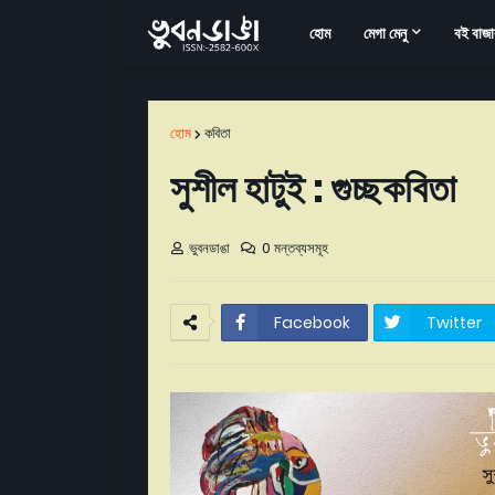
হোম
মেগা মেনু
বই বাজা
হোম
কবিতা
সুশীল হাটুই : গুচ্ছকবিতা
ভুবনডাঙা
0 মন্তব্যসমূহ
Facebook
Twitter