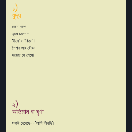
১)
যুদ্ধ
দেশে দেশে
যুদ্ধ চলে--
'ইসে' ও 'কিসে'।
শৈশব আর যৌবন
মরেছে যে শেষে!
২)
অভিমান বা ঘৃণা
সবাই দেখেছে--'আমি লিখছি'!