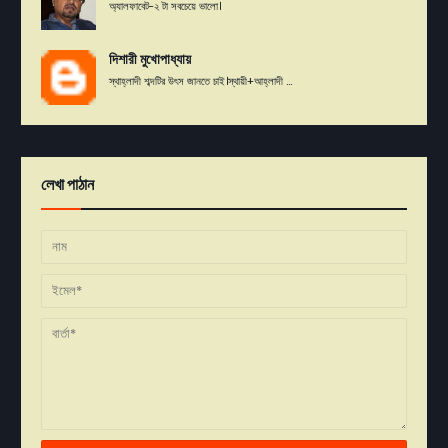
অ্যালফাবেট-২ টা সবচেয়ে ভালো।
দিশারী মুখোপাধ্যায়
স্থাহ্লাদী শব্দটির উৎস জানতে চাই।স্থায়ী+আহ্লাদী ...
লেখা পাঠান