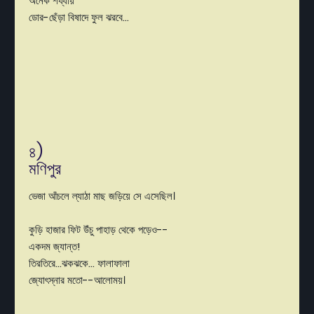
অনেক শয্যায়
ডোর-ছেঁড়া বিষাদে ফুল ঝরবে...
৪)
মণিপুর
ভেজা আঁচলে ল্যাঠা মাছ জড়িয়ে সে এসেছিল।
কুড়ি হাজার ফিট উঁচু পাহাড় থেকে পড়েও--
একদম জ্যান্ত!
তিরতিরে...ঝকঝকে... ফালাফালা
জ্যোৎস্নার মতো--আলোময়।