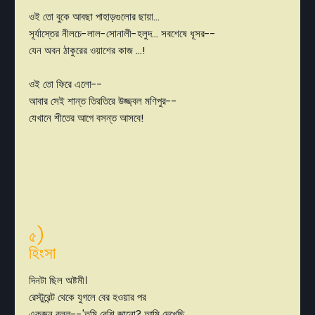
ওই তো বুকে আবছা পাহাড়গুলোর ছায়া...
সূর্যাস্তের নীলচে-লাল-সোনালী-হলুদ... সবশেষে ধূসর--
যেন অবন ঠাকুরের ওয়াশের কাজ ...!
ওই তো ফিরে এলো--
আবার সেই শান্ত তিরতিরে উজ্জ্বল মণিপুর--
যেখানে শীতের আগে বসন্ত আসবে!
৫)
হিংসা
দিনটা ছিল অষ্টমী।
রেস্টুরেন্ট থেকে যুগলে বের হওয়ার পর
একজন বলল--'তুমি বেশি জানো? আমি দেখেছি