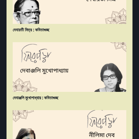
দেবারতী মিত্র : কবিতাগুচ্ছ
দেবাঞ্জলি মুখোপাধ্যায় : কবিতাগুচ্ছ