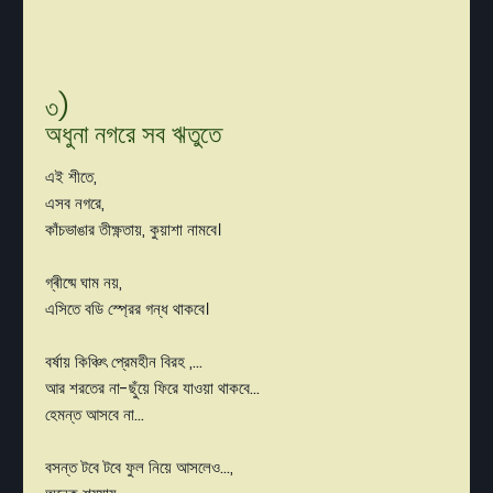
৩)
অধুনা নগরে সব ঋতুতে
এই শীতে,
এসব নগরে,
কাঁচভাঙার তীক্ষ্ণতায়, কুয়াশা নামবে।
গ্ৰীষ্মে ঘাম নয়,
এসিতে বডি স্প্রের গন্ধ থাকবে।
বর্ষায় কিঞ্চিৎ প্রেমহীন বিরহ ,...
আর শরতের না-ছুঁয়ে ফিরে যাওয়া থাকবে...
হেমন্ত আসবে না...
বসন্ত টবে টবে ফুল নিয়ে আসলেও...,