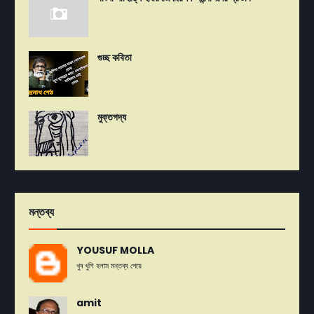
গুচ্ছ কবিতা
মুক্তগদ্য
মন্তব্য
YOUSUF MOLLA
খুব খুশি হলাম মন্তব্য পেয়ে
amit