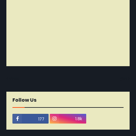
নবীনতর
পূর্বতন
Follow Us
1.8k
177