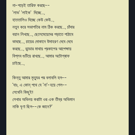
না-পড়েই তারিফ করছে--
'লাভ' 'লাইক' দিচ্ছে...,
হাততালিও দিচ্ছে কেউ কেউ...,
নতুন করে সভাপতির নাম ঠিক করছে..., চাঁদার
বয়ান লিখছে..., ছেলেমেয়েদের পড়াতে পাঠাবে
ভাবছে..., চায়ের দোকানে উদাহরণ দেবে দেবে
করছে..., ডান্ডার মাথায় প্রকাশের আপেক্ষায়
বিপ্লব গুটিয়ে রাখছে..., আমার অটোগ্ৰাফ
চাইছে...,
কিন্তু আমার মৃত্যুর পর বলাবলি হল--
'যাঃ, এ কোন্ পথে যে 'না'-হয়ে গেল--
লেখেনি কিছুই!
লেখার অভিনয় করাটা ওর এক তীব্র অভিমান
নাকি ঘৃণা ছিল--কে জানে?'