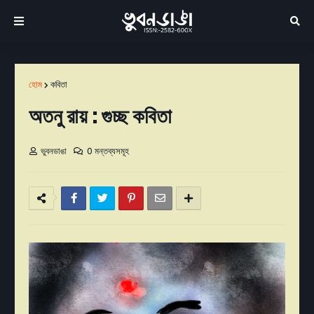
হোম
কবিতা
অতনু রায় : গুচ্ছ কবিতা
ভুবনডাঙা
0 মন্তব্যসমূহ