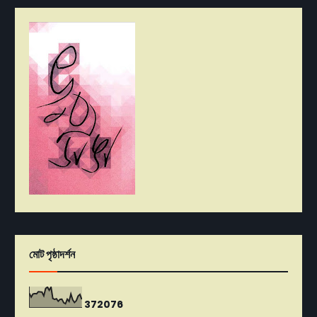
মোট পৃষ্ঠাদর্শন
3
7
2
0
7
6