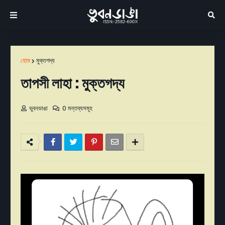
হোম
মুক্তগদ্য
তাপসী লাহা : মুক্তগদ্য
ভুবনডাঙা
0 মন্তব্যসমূহ