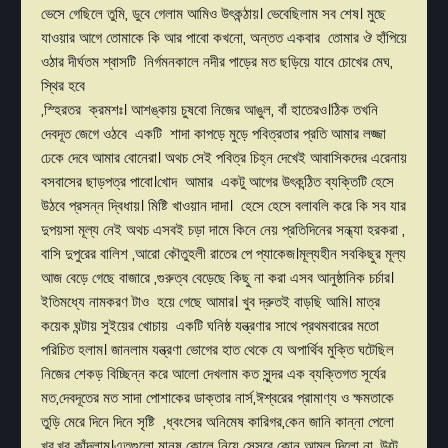
ভেসে গেছিলে তুমি, ডুবে গেলাম আমিও উৎকন্ঠায়। ভেবেছিলাম সব শেষ। মুছে
যাওয়ার আগে তোমাকে কি আর পাবো কখনো, অন্তত একবার তোমার ঔ হাঁপিয়ে
ওঠার দীর্ঘতম শ্বাসটি নির্গমনকালে নদীর পাড়ের মত ছড়িয়ে যাবে চোখের মেঘ,
স্থির হবে
,স্হিরতর ক্রমশঃ। আশঙ্কায় চুষবো নিজের আঙুল, বাঁ হাতেরও।ঠিক তখনি
দেবদূত জেগে ওঠবে একটি শাদা কাপড়ে মুড়ে পবিত্রতার প্রতি আমার লজ্জা
ঢেকে দেবে আমার বোনেরা। অথচ সেই পবিত্র চিহ্ন দেখেই আবাসিকদের এরেনায়
বসবাসের ছাড়পত্র পাবো।খোদ আমার একটু আগের উৎকন্ঠিত ব্যক্তিটি হেসে
উঠবে প্রসন্ন দ্বিধায়। মিষ্টি খাওয়ান দাদা। হেসে হেসে বলাবলি করে কি সব যার
দুপয়সা মূল্য নেই অথচ এসবই চড়া দামে কিনে নেয় প্রতিদিনের সন্ধ্যা হরকরা ,
বাসি দুপুরের বালিশ ,আরো কৌতুহলী রাতের পে প্যাকেজ।মূল্যহীন সবকিছুর মূল্য
আজ বেড়ে গেছে বাজারে ,গুরুত্ব বেড়েছে কিছু না করা এসব আনুষ্ঠানিক চর্চার।
ইতিমধ্যে নামকরণ টাও হয়ে গেছে আমার। খুব দ্রুতই বাড়ছি আমি। মাত্র
কয়েক ঘন্টায় সুইয়ের খোচায় একটি ঘনিষ্ঠ যন্ত্রণার সাথে প্রথমবারের মতো
পরিচিত হলাম। জানলাম যন্ত্রণা ভোগের হাত থেকে যে অপার্থিব মুক্তি ঘটেছিল
নিজের শেকড় বিচ্ছিন্ন করে আলো দেখলাম কত সুন্দর এক ব্যক্তিগত সূর্যের
মত,দেবদূতের মত সাদা পোশাকের ডাক্তার নার্স,ঈশ্বরের প্রামাণ্য ও ক্ষমতাকে
তুড়ি মেরে দিনে দিনে সৃষ্টি ,ধ্বংসের অনিমেষ কারিগর,কেন জানি কান্না পেলো
খুব,খুব কাঁদলাম।এতগুলো মানুষ কোলে নিয়ে সেসবে কোন আমল দিলো না ,উল্টে