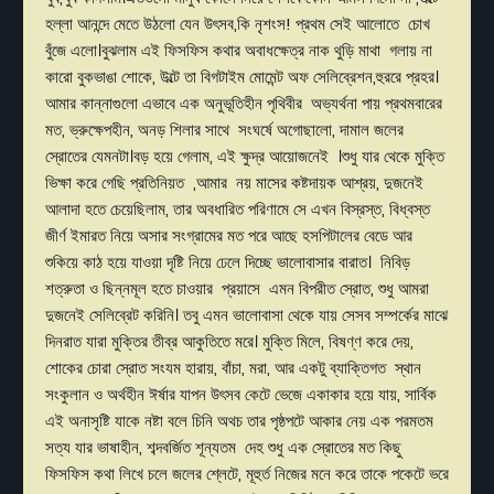
হল্লা আনন্দে মেতে উঠলো যেন উৎসব,কি নৃশংস! প্রথম সেই আলোতে চোখ
বুঁজে এলো।বুঝলাম এই ফিসফিস কথার অবাধক্ষেত্র নাক থুড়ি মাথা গলায় না
কারো বুকভাঙা শোকে, উল্টে তা বিগটাইম মোমেন্ট অফ সেলিব্রেশন,হুররে প্রহর।
আমার কান্নাগুলো এভাবে এক অনুভূতিহীন পৃথিবীর অভ্যর্থনা পায় প্রথমবারের
মত, ভ্রুক্ষেপহীন, অনড় শিলার সাথে সংঘর্ষে অগোছালো, দামাল জলের
স্রোতের যেমনটা।বড় হয়ে গেলাম, এই ক্ষুদ্র আয়োজনেই ।শুধু যার থেকে মুক্তি
ভিক্ষা করে গেছি প্রতিনিয়ত ,আমার নয় মাসের কষ্টদায়ক আশ্রয়, দুজনেই
আলাদা হতে চেয়েছিলাম, তার অবধারিত পরিণামে সে এখন বিস্রস্ত, বিধ্বস্ত
জীর্ণ ইমারত নিয়ে অসার সংগ্রামের মত পরে আছে হসপিটালের বেডে আর
শুকিয়ে কাঠ হয়ে যাওয়া দৃষ্টি নিয়ে ঢেলে দিচ্ছে ভালোবাসার বারাত। নিবিড়
শত্রুতা ও ছিন্নমূল হতে চাওয়ার প্রয়াসে এমন বিপরীত স্রোত, শুধু আমরা
দুজনেই সেলিব্রেট করিনি। তবু এমন ভালোবাসা থেকে যায় সেসব সম্পর্কের মাঝে
দিনরাত যারা মুক্তির তীব্র আকুতিতে মরে। মুক্তি মিলে, বিষণ্ণ করে দেয়,
শোকের চোরা স্রোত সংযম হারায়, বাঁচা, মরা, আর একটু ব্যাক্তিগত স্থান
সংকুলান ও অর্থহীন ঈর্ষার যাপন উৎসব কেটে ভেজে একাকার হয়ে যায়, সার্বিক
এই অনাসৃষ্টি যাকে নষ্টা বলে চিনি অথচ তার পৃষ্ঠপটে আকার নেয় এক পরমতম
সত্য যার ভাষাহীন, শব্দবর্জিত শূন্যতম দেহ শুধু এক স্রোতের মত কিছু
ফিসফিস কথা লিখে চলে জলের শ্লেটে, মূহুর্ত নিজের মনে করে তাকে পকেটে ভরে