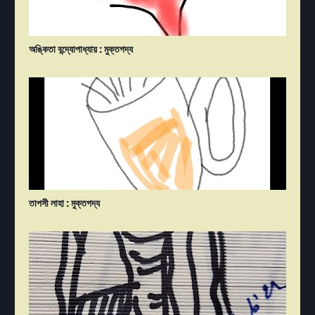
অঙ্কিতা বন্দ্যোপাধ্যায় : মুক্তগদ্য
তাপসী লাহা : মুক্তগদ্য