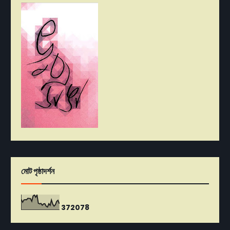
মোট পৃষ্ঠাদর্শন
3
7
2
0
7
8