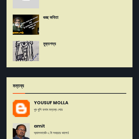
গুচ্ছ কবিতা
মুক্তগদ্য
মন্তব্য
YOUSUF MOLLA
খুব খুশি হলাম মন্তব্য পেয়ে
amit
অ্যালফাবেট-২ টা সবচেয়ে ভালো।