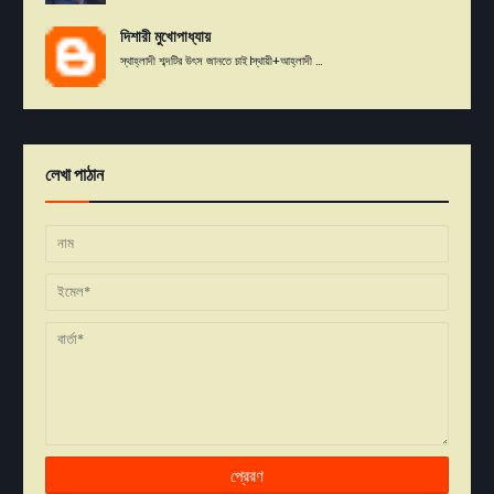
দিশারী মুখোপাধ্যায়
স্থাহ্লাদী শব্দটির উৎস জানতে চাই।স্থায়ী+আহ্লাদী ...
লেখা পাঠান