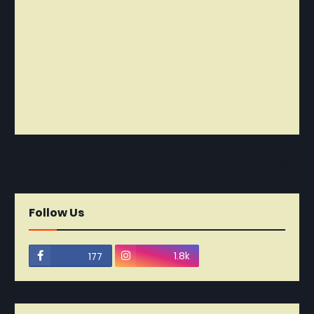
নবীনতর
পূর্বতন
Follow Us
1.8k
177