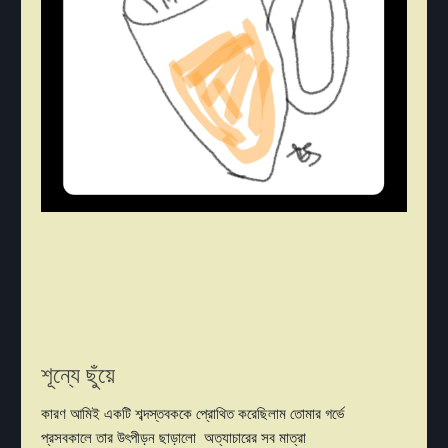
শূন্যে ছুঁয়ে
কারণ আমিই একটি শব্দস্তবককে প্রোথিত করেছিলাম তোমার গর্ভে
প্রসবকালে তার উৎপীড়ন ছাড়ালো অত্যাচারের সব মাত্রা