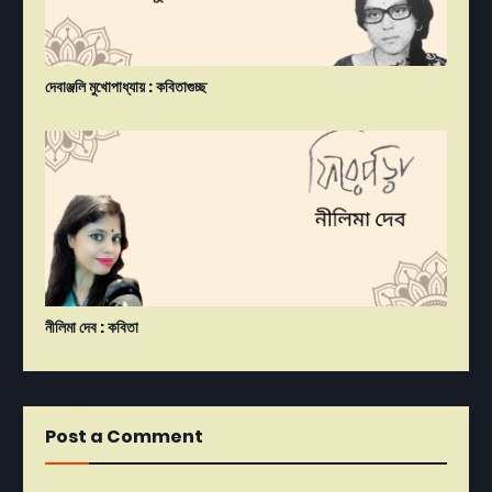
দেবাঞ্জলি মুখোপাধ্যায় : কবিতাগুচ্ছ
নীলিমা দেব : কবিতা
Post a Comment