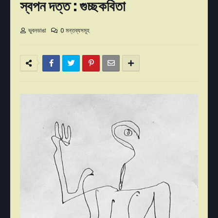
স্বপন দত্ত : গুচ্ছকবিতা
ভুবনডাঙা
0 মন্তব্যসমূহ