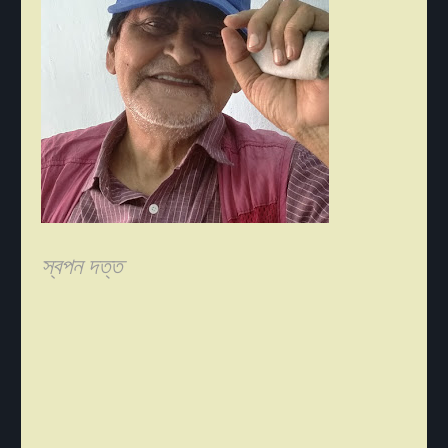
স্বপন দত্ত