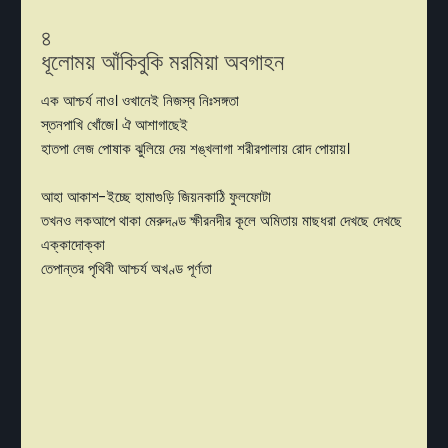
৪
ধূলোময় আঁকিবুকি মরমিয়া অবগাহন
এক আশ্চর্য নাও। ওখানেই নিজস্ব নিঃসঙ্গতা
স্তনপাখি খোঁজে। ঐ আশাগাছেই
হাতপা লেজ পোষাক ঝুলিয়ে দেয় শঙ্খলাগা শরীরপালায় রোদ পোয়ায়।
আহা আকাশ-ইচ্ছে হামাগুড়ি জিয়নকাঠি ফুলফোটা
তখনও লকআপে থাকা মেরুদণ্ড ক্ষীরনদীর কূলে অমিতায় মাছধরা দেখছে দেখছে
এক্কাদোক্কা
তেপান্তর পৃথিবী আশ্চর্য অখণ্ড পূর্ণতা