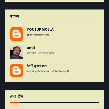
মন্তব্য
YOUSUF MOLLA
খুব খুশি হলাম মন্তব্য পেয়ে
amit
অ্যালফাবেট-২ টা সবচেয়ে ভালো।
দিশারী মুখোপাধ্যায়
স্থাহ্লাদী শব্দটির উৎস জানতে চাই।স্থায়ী+আহ্লাদী ...
লেখা পাঠান