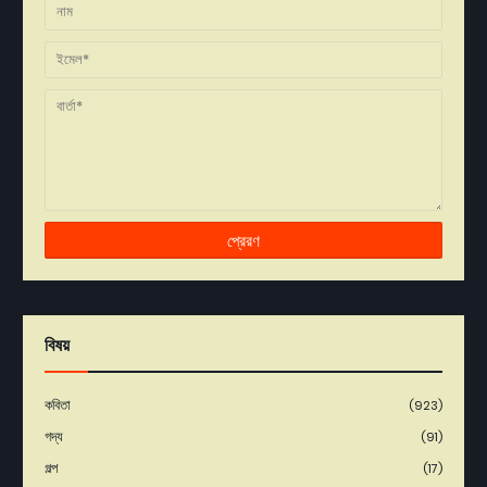
বিষয়
কবিতা
(923)
গদ্য
(91)
গল্প
(17)