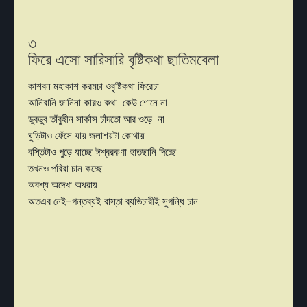
৩
ফিরে এসো সারিসারি বৃষ্টিকথা ছাতিমবেলা
কাশবন মহাকাশ করমচা ওবৃষ্টিকথা ফিরেচা
আনিবানি জানিনা কারও কথা কেউ শোনে না
ডুবডুব তাঁবুহীন সার্কাস চাঁদতো আর ওড়ে না
ঘুড়িটাও ফেঁসে যায় জলাশয়টা কোথায়
বস্তিটাও পুড়ে যাচ্ছে ঈশ্বরকণা হাতছানি দিচ্ছে
তখনও পরিরা চান কচ্ছে
অবশ্য অদেখা অধরায়
অতএব নেই-গন্তব্যই রাস্তা ব্যভিচারীই সুগন্ধি চান