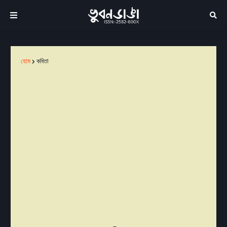
হোম
কবিতা