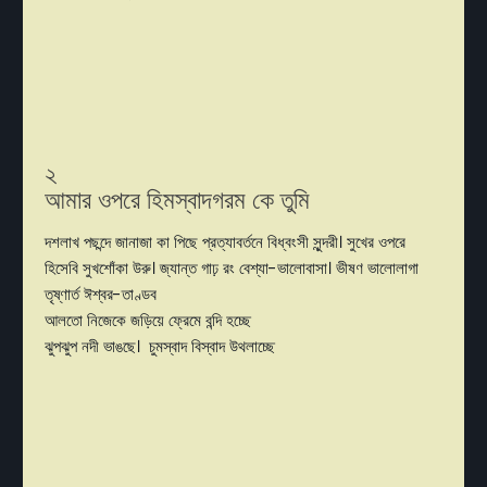
২
আমার ওপরে হিমস্বাদগরম কে তুমি
দশলাখ পছন্দে জানাজা কা পিছে প্রত্যাবর্তনে বিধ্বংসী সুন্দরী। সুখের ওপরে
হিসেবি সুখশোঁকা উরু। জ্যান্ত গাঢ় রং বেশ্যা-ভালোবাসা। ভীষণ ভালোলাগা
তৃষ্ণার্ত ঈশ্বর-তাণ্ডব
আলতো নিজেকে জড়িয়ে ফ্রেমে বন্দি হচ্ছে
ঝুপঝুপ নদী ভাঙছে। চুমস্বাদ বিস্বাদ উথলাচ্ছে