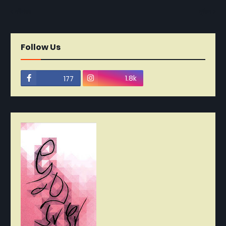
নবীনতর
পূর্বতন
Follow Us
1.8k
177