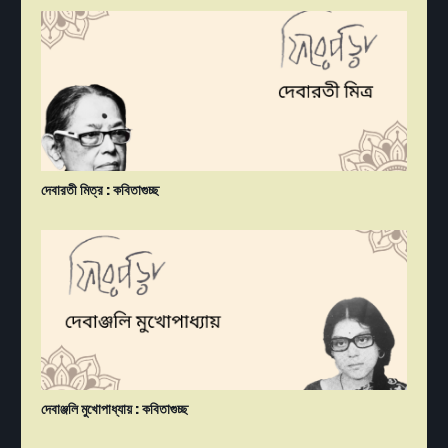
দেবারতী মিত্র : কবিতাগুচ্ছ
দেবাঞ্জলি মুখোপাধ্যায় : কবিতাগুচ্ছ