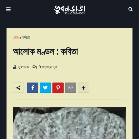
হোম
কবিতা
আলোক মণ্ডল : কবিতা
ভুবনডাঙা
0 মন্তব্যসমূহ