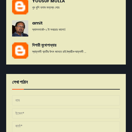
YOUSUF MOLLA
খুব খুশি হলাম মন্তব্য পেয়ে
amit
অ্যালফাবেট-২ টা সবচেয়ে ভালো।
দিশারী মুখোপাধ্যায়
স্থাহ্লাদী শব্দটির উৎস জানতে চাই।স্থায়ী+আহ্লাদী ...
লেখা পাঠান