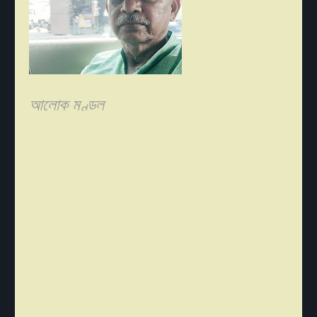
আলোক মণ্ডল