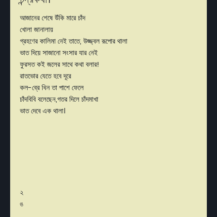
আজানের শেষে উঁকি মারে চাঁদ
খোলা জানালায়
গ্রহণের কালিমা নেই তাতে, উজ্জ্বল রূপোর থালা
ভাত দিয়ে সাজানো সংসার যার নেই
ফুরসত কই জলের সাথে কথা বলার!
রাতভোর যেতে হবে দূরে
কল-ব্রে ধিন তা পাশে ফেলে
চাঁদবিবি বলেছেন,গতর দিলে চাঁদমাখা
ভাত দেবে এক থালা।
২
ঙ