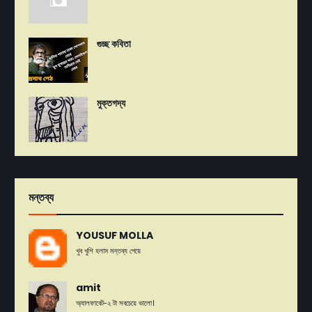
গুচ্ছ কবিতা
মুক্তগদ্য
মন্তব্য
YOUSUF MOLLA
খুব খুশি হলাম মন্তব্য পেয়ে
amit
অ্যালফাবেট-২ টা সবচেয়ে ভালো।