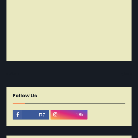
নবীনতর
পূর্বতন
Follow Us
1.8k
177