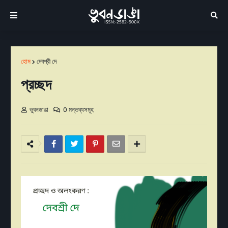
হোম
দেবশ্রী দে
প্রচ্ছদ
ভুবনডাঙা
0 মন্তব্যসমূহ