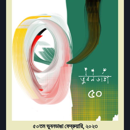
৫০তম ভুবনডাঙা ফেব্রুয়ারি, ২০২৩