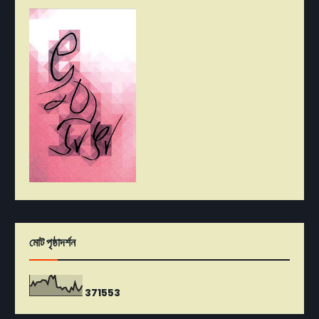
মোট পৃষ্ঠাদর্শন
3
7
1
5
5
3