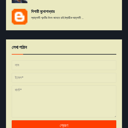
দিশারী মুখোপাধ্যায়
স্থাহ্লাদী শব্দটির উৎস জানতে চাই।স্থায়ী+আহ্লাদী ...
লেখা পাঠান