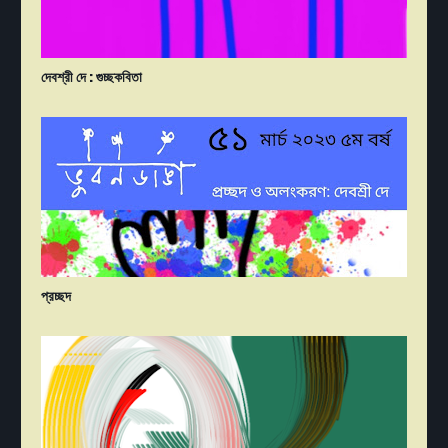
দেবশ্রী দে : গুচ্ছকবিতা
প্রচ্ছদ