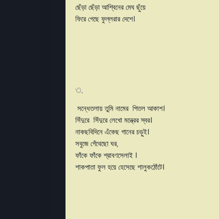
ছেঁড়া ছেঁড়া আশ্বিনের মেঘ ছুঁয়ে
ফিরে গেছে ফুল্লরার দেশে।
৩.
সন্ধেতলায় তুমি নামের পিতল আকাশ।
সিঁদুরে সিঁদুরে লেখো মন্ত্রের স্বর।
নাকছবিদিনে এঁকেছ গানের চড়ুই।
সবুজে গেঁথেছো ঘর,
ফাঁকে ফাঁকে শ্রাবণসেলাই ।
শাকপাতা ফুল হয়ে হেসেছে শালুকঠোঁটে।