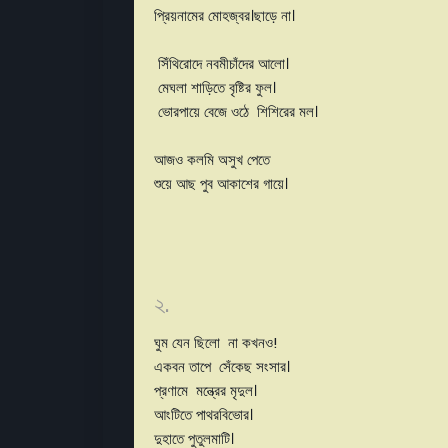
প্রিয়নামের মোহজ্বর।ছাড়ে না।
সিঁথিরোদে নবমীচাঁদের আলো।
মেঘলা শাড়িতে বৃষ্টির ফুল।
ভোরপায়ে বেজে ওঠে শিশিরের মল।
আজও কলমি অসুখ পেতে
শুয়ে আছ পুব আকাশের গায়ে।
২.
ঘুম যেন ছিলো না কখনও!
একবন তাপে সেঁকেছ সংসার।
প্রণামে মন্ত্রের মৃদুল।
আংটিতে পাথরবিভোর।
দুহাতে পুতুলমাটি।