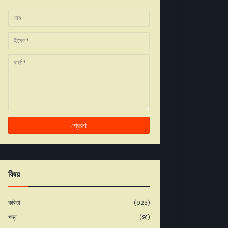
বিষয়
কবিতা
(923)
গদ্য
(91)