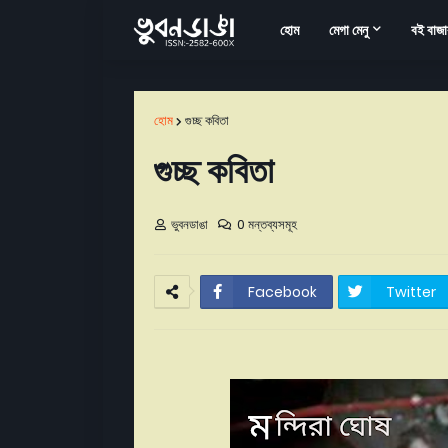
হোম
মেগা মেনু
বই বাজা
হোম
গুচ্ছ কবিতা
গুচ্ছ কবিতা
ভুবনডাঙা
0 মন্তব্যসমূহ
Facebook
Twitter