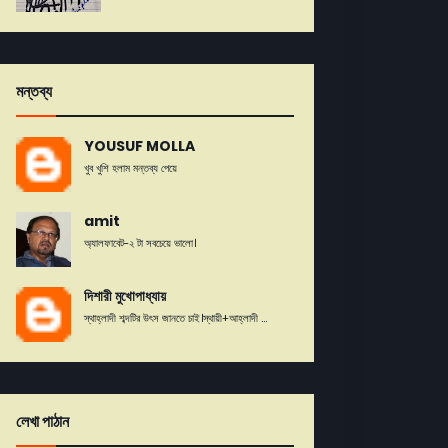
মন্তব্য
YOUSUF MOLLA
খুব খুশি হলাম মন্তব্য পেয়ে
amit
অ্যালফাবেট-২ টা সবচেয়ে ভালো।
দিশারী মুখোপাধ্যায়
স্থাহ্লাদী শব্দটির উৎস জানতে চাই।স্থায়ী+আহ্লাদী ...
লেখা পাঠান