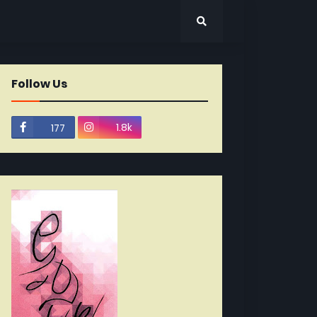
Follow Us
1.8k
177