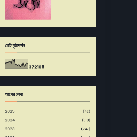
মোট পৃষ্ঠাদর্শন
3
7
2
1
0
8
আগের লেখা
2025
(42)
2024
(318)
2023
(247)