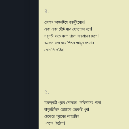
৪.
তোমার আগুনটিপে বনজুঁইঘোর।
একা একা হেঁটে যাও হেমন্তের বনে।
মধুমতী রাতে ঘ্রাণ ঢালো সন্তানের দেশে।
অমঙ্গল ঘষে ঘষে পিতল আঙুল তোমার
সোনালি কঠিন।
৫.
অরুন্ধতী গ্রহে মেলেছো অভিমানের গরদ।
বালুচরিদিনে তোমাকে ডেকেছি খুব।
ডেকেছে প্রাণের অন্তমিল
ধানের উঠোন।