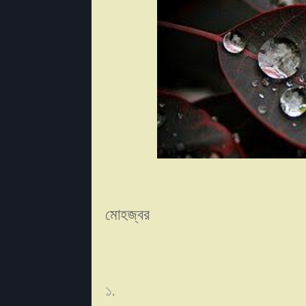
মোহজ্বর
১.