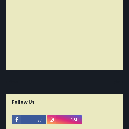
নবীনতর
পূর্বতন
Follow Us
1.8k
177