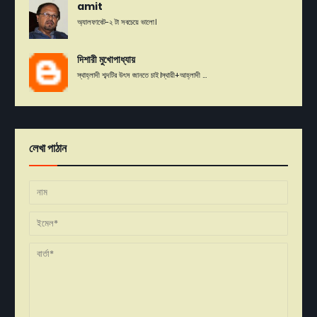
amit
অ্যালফাবেট-২ টা সবচেয়ে ভালো।
দিশারী মুখোপাধ্যায়
স্থাহ্লাদী শব্দটির উৎস জানতে চাই।স্থায়ী+আহ্লাদী ...
লেখা পাঠান