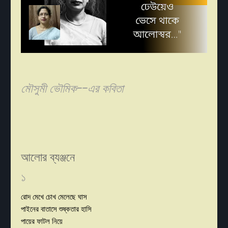
মৌসুমী ভৌমিক--এর কবিতা
আলোর ব্যঞ্জনে
১
রোদ মেখে চোখ মেলেছে ঘাস
পাইনের বাতাসে শুষ্কতার হাসি
পায়ের ফাটল নিয়ে