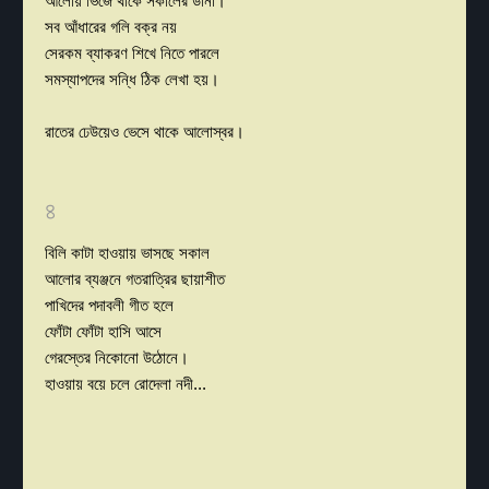
আলোয় ভিজে থাকে সকালের ডানা।
সব আঁধারের গলি বক্র নয়
সেরকম ব্যাকরণ শিখে নিতে পারলে
সমস্যাপদের সন্ধি ঠিক লেখা হয়।
রাতের ঢেউয়েও ভেসে থাকে আলোস্বর।
৪
বিলি কাটা হাওয়ায় ভাসছে সকাল
আলোর ব্যঞ্জনে গতরাত্রির ছায়াশীত
পাখিদের পদাবলী গীত হলে
ফোঁটা ফোঁটা হাসি আসে
গেরস্তের নিকোনো উঠোনে।
হাওয়ায় বয়ে চলে রোদেলা নদী...