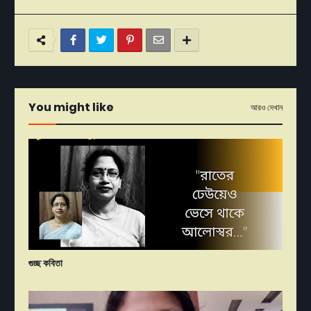
You might like
আরও দেখান
গুচ্ছ কবিতা