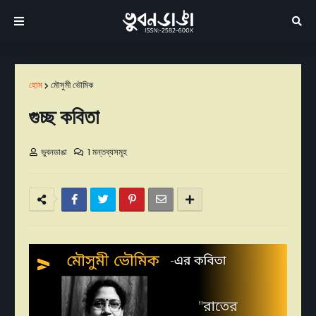
হোম
মৌসুমী ভৌমিক
গুচ্ছ কবিতা
ভুবনডাঙা
1 মন্তব্যসমূহ