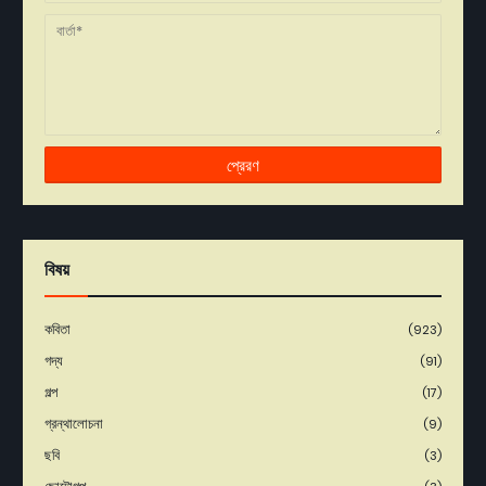
বিষয়
কবিতা
(923)
গদ্য
(91)
গল্প
(17)
গ্রন্থালোচনা
(9)
ছবি
(3)