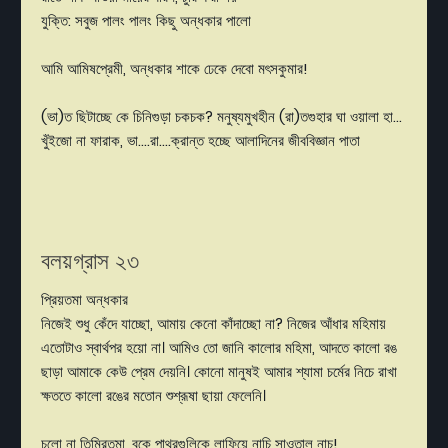
যুক্তি: সবুজ পালং পালং কিছু অন্ধকার পালো
আমি আমিষপ্রেমী, অন্ধকার শাকে ঢেকে দেবো মৎসকুমার!
(ভা)ত ছিটাচ্ছে কে চিনিগুড়া চকচক? মনুষ্যমুখহীন (রা)তগুহার ঘা ওয়ালা হা...
খুঁইজো না ফারাক, ভা....রা....ক্রান্ত হচ্ছে আলাদিনের জীববিজ্ঞান পাতা
বলয়গ্রাস ২৩
প্রিয়তমা অন্ধকার
নিজেই শুধু কেঁদে যাচ্ছো, আমায় কেনো কাঁদাচ্ছো না? নিজের আঁধার মহিমায়
এতোটাও স্বার্থপর হয়ো না। আমিও তো জানি কালোর মহিমা, আদতে কালো রঙ
ছাড়া আমাকে কেউ প্রেম দেয়নি। কোনো মানুষই আমার শ্যামা চর্মের নিচে রাখা
ক্ষততে কালো রঙের মতোন শুশ্রূষা ছায়া ফেলেনি।
চলো না তিমিরতমা, বুকে পাথরগুলিকে লাফিয়ে নাচি সাওতাল নাচ!