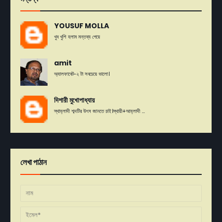
YOUSUF MOLLA
খুব খুশি হলাম মন্তব্য পেয়ে
amit
অ্যালফাবেট-২ টা সবচেয়ে ভালো।
দিশারী মুখোপাধ্যায়
স্থাহ্লাদী শব্দটির উৎস জানতে চাই।স্থায়ী+আহ্লাদী ...
লেখা পাঠান