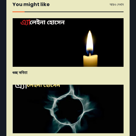
You might like
আরও দেখান
গুচ্ছ কবিতা