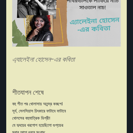
এ্যালেইনা হোসেন-এর কবিতা
শীতযাপন শেষে
বহু শীত পর খোলাসায় অতন্দ্র কচ্ছপ।
সূর্য, সেলসিয়াস চিৎকারে ফাটাবে ফাটাবে
খোলসের বহুমাত্রিক ডিগ্রী!
যে হৃদয়ের খরগোশ হয়েছিলো গুপ্তচর
সবার আগে ধরবে সংবাদ;