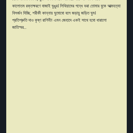
কালোতম রক্তক্ষরণে বাজাই ঘুঙুর। লিথিয়ামের গন্ধে ভরা তোমার বুকে আত্মহত্যা
বিসর্জন দিচ্ছি, শরীকী কান্নায় ঘুমোবো বলে জড়ায়ু জড়িত ঘুম।
প্রতিশ্রুতি দাও কৃষ্ণ রাগিনী! এমন জেহাদে একই সাথে হবো ধারালো
জাতিস্মর...