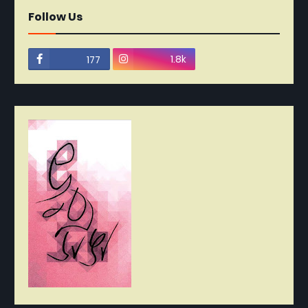
Follow Us
1.8k
177