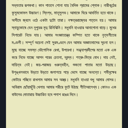
সভ্যতার রূপকথা। কান পাতলে শোনা যায় বৈদিক গ্রামের শ্লোক
।
নারীকন্ঠের
কুসুমকোমল উচ্চারণ। স্নিগ্ধ, মাতৃসুলভ। আমাকে ঘিরে আবর্তিত হতে থাকে।
অসীমে জ্বলে ওঠে একটা দুটো তারা। নক্ষত্ররাজ্যের পত্তন হয়। আমার
স্নায়ুকোষে যেন নূপুরের মৃদু রিনিঝিনি। মধুবনি হাওয়ার আনাগোনা বাড়ে। মুখের
সিগারেট নিভে যায়। আমার সংজ্ঞাতন্ত্রে কম্পিত হতে থাকে নৃত্যগীতের
মণ্ডলী। সম্পূর্ণ অচেনা সেই সুরমণ্ডলে যেন আমার অজ্ঞাতবাসের সূচনা হল।
মুছে যাচ্ছে সমস্ত ভৌগোলিক রেখা, উপরেখা। সন্ধ্যাপ্রদীপের মতো এক এক
করে নিভে যাচ্ছে আপন পরের চেতনা, দ্বন্দ্ব। শত্রু-মিত্র বোধ। দায় নেই,
দায়িত্ব নেই। জয়-পরাজয় গুরুত্বহীন, শুকনো পাতার মতো উড়ছে।
উশৃঙ্খলভাবে উড়তে উড়তে জলাশয়ে পড়ে ভেসে যাচ্ছে অনন্তে। শমীবৃক্ষের
কোটরে গচ্ছিত রাখলাম আমার সব অস্ত্র। মধুবনি হাওয়া শুধু আমার দোসর।
অবিরাম ছোঁয়াছুঁয়ি খেলায় আমার শরীরে ফুটে উঠছে গীতিআলেখ্য। কোনও এক
বাউলের দোতারায় উচ্চারিত হবে পলাশ রঙের দিনে।