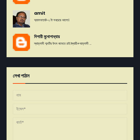
amit
অ্যালফাবেট-২ টা সবচেয়ে ভালো।
দিশারী মুখোপাধ্যায়
স্থাহ্লাদী শব্দটির উৎস জানতে চাই।স্থায়ী+আহ্লাদী ...
লেখা পাঠান