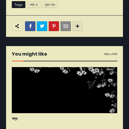
Tags
অর্ঘ্য দে
মুক্ত গদ্য
You might like
আরও দেখান
গদ্য