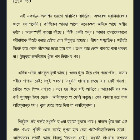
(মুক্ত গদ্য)
এই একখণ্ড জলাশয় হয়তো মানচিত্র বহির্ভুত। অক্ষরেখা দ্রাঘিমারেখার
জালে ধরা পড়েনি। কার্তিকের আবছা আলো অনেকক্ষণ আটকে আছে জলীয়
দর্পণে। অতলস্পর্শী হাওয়া বইছে। মিষ্টি একটা গন্ধ। আমার তালতোবড়ানো
শরীরটাকে নিরেট করার চেষ্টায় যেন নিযুক্ত হয়েছে। ভীষণ সপ্রতিভ। শরীরটা
নিরেট হয়ে গেলে হাঁসেদের মতো হয়ে যাব। তখন আর ভেসে থাকতে বাধা থাকবে
না। উন্মুক্ত জলবিহারে খুঁজে পাব নির্বাণের পথ।
এদিক ওদিক ঘাসফুল ফুটে আছে। ওদের ছুঁয়ে উড়ে গেল প্রজাপতি। আমার
শরীরে পাপড়ি নেই
;
শুধুই খরতা। মধুবনি হাওয়ায় ভেঙে যায় সেই খরতা।
বেরিয়ে পড়ে শিশুর নগ্নতা। মনে হয় ফিরে যাই আদিতে। আরেকটি বার শুরু
করি শূন্যমুখ উৎস থেকে। অবিন্যস্ত পা ফেলি সবুজে। ফের অজানা হয়ে যাক
অতিক্রান্ত পথ। খুলে যেতে পারে দিশা যা অনতিক্রম‍্য।
পিছুটান নেই বলেই মধুবনি হাওয়া হয়তো যুঝতে পারে। নাহলে খুঁতে ভরা এই
টোল খাওয়া পৃথিবী থেকে কবেই লুপ্ত হয়ে যেত প্রাগৈতিহাসিকদের মতো।
অস্তিত্বের লড়াই আছে কিন্তু জিঘাংসা নেই। মধুবনি হাওয়ায় অশ্রুত