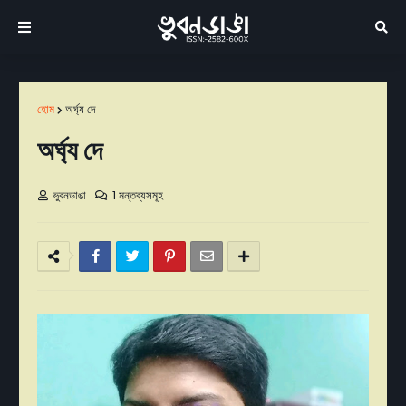
হোম
অর্ঘ্য দে
অর্ঘ্য দে
ভুবনডাঙা
1 মন্তব্যসমূহ