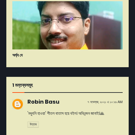
অর্ঘ্য দে
1 মন্তব্যসমূহ
Robin Basu
৭ নভেম্বর, ২০২১ এ ১০:২৬ AM
'মধুবনি হাওয়া' শীতল বাতাস হয়ে বইল। অভিনন্দন জানাই।🙏
উত্তর