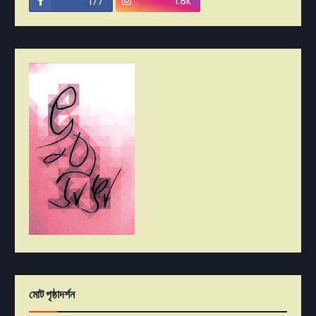
1.8k
177
মোট পৃষ্ঠাদর্শন