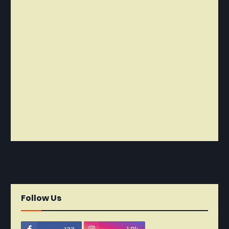
নবীনতর
পূর্বতন
Follow Us