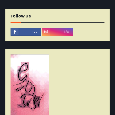
Follow Us
1.8k
177