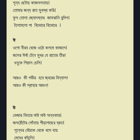
শূন্য ছেটায় কাজললতায়।
তোমার জন্য রাত মুখস্থ করি।
ফুল তোলা জ্যোৎস্নার জাফরানি বন্দিশ।
টলোমলো পা বিভোরে বিভোরে ।
ঈ
ওগো নীরব বেজে ওঠো কলমে কাজলে।
জলের ঈর্ষা টেনে মুখর যে রাতের তীর!
ধনুকে পিয়াল চেলি।
আরও কী গভীর হবে জ্বরের বিন্যাস!
আরও কী স্বাহার আগুন!
উ
ভেজার ভিতরে দাউ দাউ অন্ধকার।
জলঠোঁটের সোঁতায় পীড়াগাছের ব্রত।
শূন্যের মৌচাক থেকে খসে যায়
মেঘের কাঁচুলি।