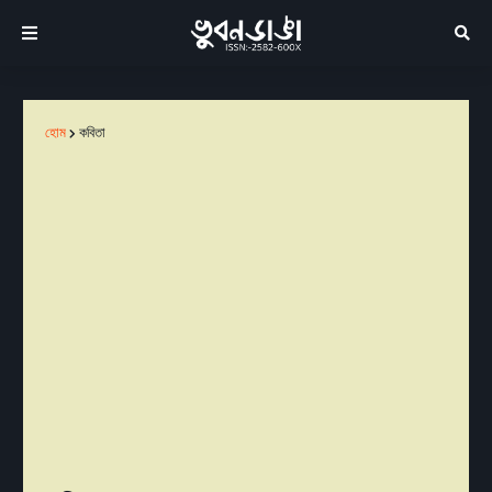
হোম
কবিতা