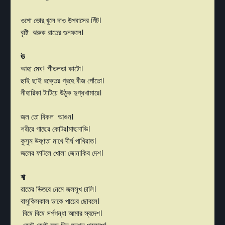
ওগো ভোর,খুলে দাও উপবাসের গিঁট।
বৃষ্টি ঝরুক রাতের গুনফলে।
ঊ
আহা মেঘ! শীতলতা কাটো।
ছাই ছাই রক্তের গ্রহে বীজ পোঁতো।
নীহারিকা টাটিয়ে উঠুক দুগ্ধখামারে।
জল তো বিকল আগুন।
শরীরে গাছের কোটর।মাছনাভি।
কুসুম উষ্ণতা মাখে দীর্ঘ পাখিরাত।
জলের ফাটলে খোলা জোনাকির দেশ।
ঋ
রাতের ভিতরে নেমে জলসুখ ঢালি।
বাসুকিসকাল ডাকে পায়ের ছোবলে।
বিষে বিষে সর্পগন্ধা আমার স্বদেশ।