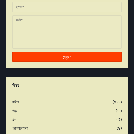
বিষয়
কবিতা
(923)
গদ্য
(91)
গল্প
(17)
গ্রন্থালোচনা
(9)