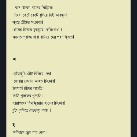
বসে থাকো ভাবের সিড়িতে।
দ্বিধা কেটে কেটে বুলিয়ে দিই আরম্ভ।
স্বরে ঠোঁটের সংকোচ।
রোমের ভিতরে ফুরফুরে ফড়িংকথা ।
সমস্ত শ্বাপদ থাবা বাড়িয়ে দেয় প্রশস্তিতে।
আ
ছোঁয়াছুঁয়ি ঠোঁট বিলিয়ে দেয়।
ফেনায় ফেনায় আহত চিৎকার।
উপসর্গে চাঁদের আহুতি।
আমি পুলকের পুনর্জন্ম।
ছায়াপথের মিথস্ক্রিয়ায় হাড়ের চিৎকার।
ঘন্টাধ্বনিতে নৈঃশব্দ্য বাজে ।
ই
অবিরামে ডুবে যায় বেলা।