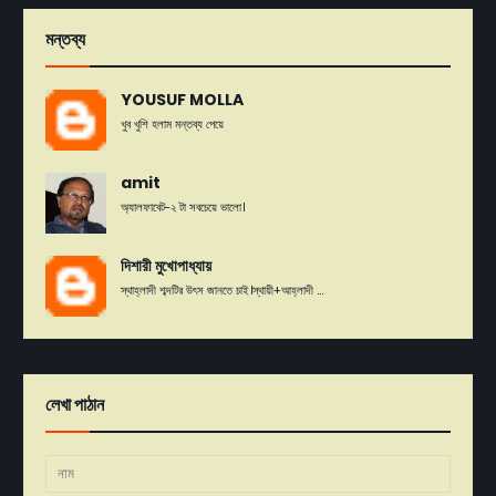
মন্তব্য
YOUSUF MOLLA
খুব খুশি হলাম মন্তব্য পেয়ে
amit
অ্যালফাবেট-২ টা সবচেয়ে ভালো।
দিশারী মুখোপাধ্যায়
স্থাহ্লাদী শব্দটির উৎস জানতে চাই।স্থায়ী+আহ্লাদী ...
লেখা পাঠান