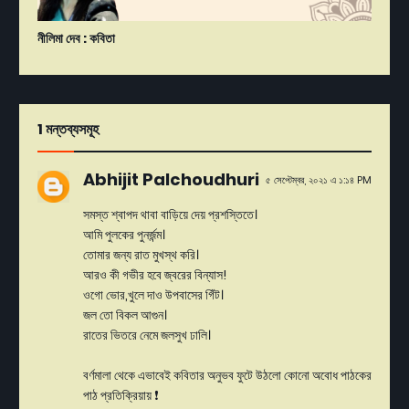
নীলিমা দেব : কবিতা
1 মন্তব্যসমূহ
Abhijit Palchoudhuri
৫ সেপ্টেম্বর, ২০২১ এ ১:১৪ PM
সমস্ত শ্বাপদ থাবা বাড়িয়ে দেয় প্রশস্তিতে।
আমি পুলকের পুনর্জন্ম।
তোমার জন্য রাত মুখস্থ করি।
আরও কী গভীর হবে জ্বরের বিন্যাস!
ওগো ভোর,খুলে দাও উপবাসের গিঁট।
জল তো বিকল আগুন।
রাতের ভিতরে নেমে জলসুখ ঢালি।
বর্ণমালা থেকে এভাবেই কবিতার অনুভব ফুটে উঠলো কোনো অবোধ পাঠকের
পাঠ প্রতিক্রিয়ায় ❗