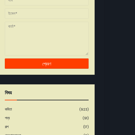
বিষয়
কবিতা
(923)
গদ্য
(91)
গল্প
(17)