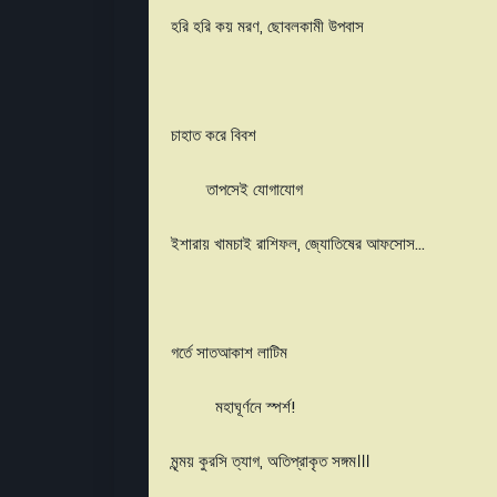
হরি হরি কয় মরণ, ছোবলকামী উপবাস
চাহাত করে বিবশ
তাপসেই যোগাযোগ
ইশারায় খামচাই রাশিফল, জ্যোতিষের আফসোস...
গর্তে সাতআকাশ লাটিম
মহাঘূর্ণনে স্পর্শ!
মৃন্ময় কুরসি ত্যাগ, অতিপ্রাকৃত সঙ্গম।।।