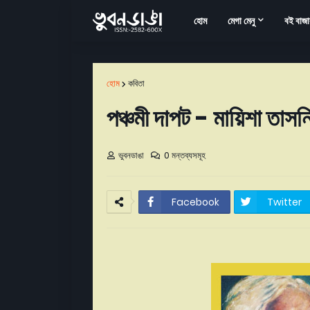
হোম
মেগা মেনু
বই বাজা
হোম
কবিতা
পঞ্চমী দাপট - মায়িশা তাস
ভুবনডাঙা
0 মন্তব্যসমূহ
Facebook
Twitter