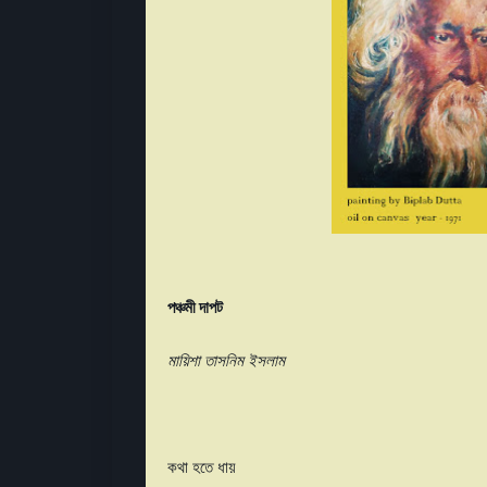
পঞ্চমী দাপট
মায়িশা তাসনিম ইসলাম
কথা হতে ধায়