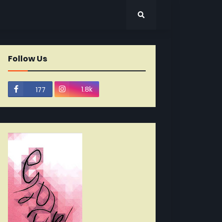
Follow Us
1.8k
177