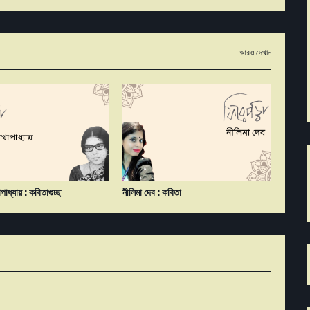
আরও দেখান
োপাধ্যায় : কবিতাগুচ্ছ
নীলিমা দেব : কবিতা