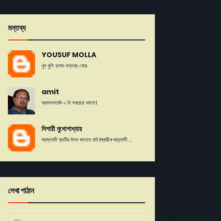
মন্তব্য
YOUSUF MOLLA
খুব খুশি হলাম মন্তব্য পেয়ে
amit
অ্যালফাবেট-২ টা সবচেয়ে ভালো।
দিশারী মুখোপাধ্যায়
স্থাহ্লাদী শব্দটির উৎস জানতে চাই।স্থায়ী+আহ্লাদী ...
লেখা পাঠান