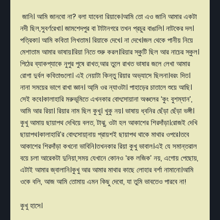
জানি।
আমি
জানবো
না
?
বলা
যাবেনা
রিয়াকে।আমি
তো
এও
জানি
আমার
একটা
নদী
ছিল
,
সুবর্ণরেখা।
জামশেদপুর
বা
টাটানগরে
তখন
প্রচুর
বাঙালি।
নাটকের
দল।
পত্রিকা।
আমি
কবিতা
লিখতাম।
রিয়াকে
দেখে।
না
দেখে।জল
থেকে
পানীয়
নিয়ে
মেশাতাম
আমার
ভাষায়।রিয়া
নিতে
শুরু
করল।রিয়ার
স্কুটি
ছিল
আর
নাচের
স্কুল।
পিঠের
ব্যাকপ্যাকে
নুপুর
পুষে
রাখত
,
আর
তুলে রাখত
ভাষার
জলে
লেখা
আমার
রোগা
দুর্বল
কবিতাগুলো।
এই
নেয়াটা
কিন্তু
রিয়ার
অভ্যাসে
ছিলনা।বরং
দিত।
নানা
সময়ের
ভাগে
রাখা
জ্ঞান।
আ্মি
ওর
ন্যাওটা।
পাহাড়ের
চাতালে
শুয়ে
আছি।
সেই
কবে।কালাহারি
মরুভূমিতে
এখনকার
বোৎসোয়ানা
অঞ্চলের
‘
কুং
বুশম্যান
’,
আমি
আর
রিয়া।
রিয়ার
নাম
ছিল
কুখু।
খুকু
নয়।
ভাষায়
ধ্বনির
ছেঁড়া
ছেঁড়া
ভঙ্গী।
কুখু
আমায়
ছায়াপথ
দেখিয়ে
বলত
,
টাঝু
,
ওটা
হল
আকাশের
শিরদাঁড়া।রোজই
দেখি
ছায়াপথ।কালাহারি
’
র
বোৎসোয়া্নায়
প্রায়শই
ছায়াপথ
থাকে
মাথার
ওপরে।তবে
আকাশের
শিরদাঁড়া
কখনো
ভাবিনি।তখনকার
রিয়া
কুখু
ভাবাল।এই
যে
সমান্তরাল
বয়ে
চলা
আরেকটা
দুনিয়া
,
সময়
যেখানে
কোনও
‘
রক
লজিক
’
নয়
,
এগোয়
পেছোয়
,
এটাই
আমার
জ্বালানি।কুখু
আর
আমার
মাথার
কাছে
লোহার
বর্শা
নামানো।আমি
ওকে
বলি
,
আজ
আমি
তোমায়
এমন
কিছু
দেবো
,
যা
তুমি
ভাবতেও
পারবে
না
!
কুখু
হাসে
।