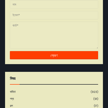
বিষয়
কবিতা
(923)
গদ্য
(91)
গল্প
(17)