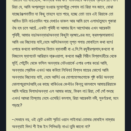
রিয়া
যে
,
আমি
অপ্রস্তুত
হওয়ার
সুযোগটুকু
পেলাম
না।
রিয়া
সব
জানে
,
বোঝা
যাচ্ছে।কল্পনাতীত
যা
কিছু
তাহলে
হতে
পারে
,
হচ্ছে
তো
!
তবে
এই
রিয়াকে
তো
আমিও
চিনি না।এতদিন
পরে
দেখা।ও
ডাকল
আর
আমি
চলে
এলাম।তুমনে
পুকারা
ঔর
হম
চলে
আয়েঁ
...
একটা
পৃথিবী
যা
আমার
ছিল
আগে।আর
এখন
আরেকটা
পৃথিবী
,
আমার
নয়।অনন্যার।অনন্যা
কিছুটা
ব্রহ্মাণ্ডের
মত
,
ক্রমপ্রসারমান।
আমি
ওর
বিছানায়
যাই
,
নেমে
আসি।অনন্যা
তৃপ্ত
গলায়
মোবাইলে
কথা
বলে।
ওপারে
কখনো
কাস্টমসের
বিতান
ব্যানার্জী
বা
এ
.
সি
.
পি
রঘুবীরপ্রসাদ
,
কখনো
বা
বিজনেস
ম্যাগনেট
আরিয়ান
দা্রুওয়ালা
,
কখনো
মন্ত্রী
গিরীন
বিশ্বাস।হীরে
থেকে
মূর্তি
,
পেইন্টিং
থেকে
ফসিল
অনন্যার
নেটওয়ার্কে
এপার
ওপার
করে।
আমি
,
অনন্যার
প্রেমিক
এখন।
আর
কবিতা
লিখিনা।
বিপ্লব
মায়ের
ভোগে।
আমি
অনন্যার
বিছানায়
যাই
,
নেমে
আসি।
ওর
যোগাযোগগুলোকে
পুষ্ট
করি।
অনন্যা
ভোলাপচুয়াস।আমি
,
ওর
কাছে
থাকি।ওর
কেপ্ট।ও
কিন্তু
ভালবাসে
আমায়।রিয়াকে
আমি
সরিয়ে
দিলাম।অনন্যা
এল
আমার
কাছে
,
ফিরল
না।
রিয়া
,
সোঁ
সোঁ
শুনছে
এখন।
আমরা
তিস্তায়
নেমে
এসেছি।
বললাম
,
রিয়া
আরেকটা
নদী
,
সুবর্ণরেখা
,
মনে
পড়ছে
?
-
সেভাবে
নয়
,
ওই
ফেন্ট
একটা
স্মৃতি।
ওয়ান
লাইনার।
তোমার
মোবাইল
নাম্বার
অনন্যাই
দিল।
শী
ইজ
ইন
শিলিগুড়ি
নাও।
তুমি
জানো
না
?