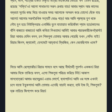
স্থান
,
কাল
,
পাত্রের
একটি
বিকৃতি
মাত্র।
মহাকর্ষের
ভেতরে
‘
বল
’
যেমন
রয়েছে
,
রয়েছে
‘
শক্তি
’
ও।
আলো
সাধারণত
সরল
রেখায়
যায়।
আবার
স্থান
আর
কালের
বক্রতা
সূর্যের
কাছ
দিয়ে
যাওয়ার
সময়
আলোকে
অসরল
করে
তোলে।
বেঁকে
যায়
আলো।
আলোর
সরলরৈখিক
সত্যটি
ভেঙে
পড়ে।
আর
আমি
প্রস্তর
যুগ
থকে
লৌহ
যুগ
হয়ে
নিউক্লিয়ার
এনার্জির
যুগে
যাতায়াত
করি।বাঁকা
শ্যাম
হয়ে।কালের
বাঁশি
বাজাতে
বাজাতে।
আমি
কবিতা
লিখতাম।
আমিই
আবার
পাচারকারী।কনট্রাস্ট।
রিয়া
আবার
যেদিন
বলল
,
চল
পিকলুদা
তোমায়
আবার
পেয়েছি
যখন
,
পেলিং
যাই।
রিয়ার
জিনস
,
জ্যাকেট
,
হেলমেটে
আহ্বান।
ফ্রিজিড
,
কেন
ভেবেছিলাম
ওকে
?
ফিরে
আসি
রেস্তোরাঁয়।
রিয়ার
সামনে
বসে
আছে
দীর্ঘদেহী
সুদর্শন
একজন।
রিয়া
আমার
দিকে
তাকিয়ে
বলল
,
এসো
পিকলুদা
পরিচয়
করিয়ে
দিই।
আকাশ
মালহোত্রা।
আমার
বয়ফ্রেন্ড।
এয়ার
ফোর্সে
,
ক্যাপটেন।
আমি
ওর
সঙ্গে
এখনই
চলে
যাবো
ইয়ুকসাম।
আমি
তোমায়
এনেছি
যাচাই
করতে
,
হাউ
ইজ
হি
,
পিকলুদা
?
ভ্রু
নাচিয়ে
জিগগেস
করে
রিয়া
।