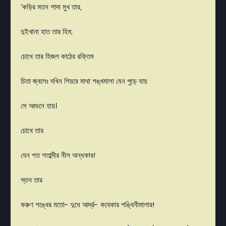
‘
কড়ির
মতন
শাদা
মুখ
তার
,
দুইখানা
হাত
তার
হিম
;
চোখে
তার
হিজল
কাঠের
রক্তিম
চিতা
জ্বলেঃ
দখিন
শিয়রে
মাথা
শঙ্খমালা
যেন
পুড়ে
যায়
সে
আগুনে
হায়
।
চোখে
তার
যেন
শত
শতাব্দীর
নীল
অন্ধকার
!
স্তন
তার
করুণ
শঙ্খের
মতো
-
দুধে
আর্দ্র
-
কবেকার
শঙ্খিনীমালার
!