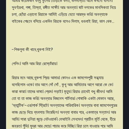
আমার
কয়েকজন
বন্ধু
ফুলের
তোড়াকে
বলত
,
গুলদাস্তাঁ।
আমি
কখনো
বলিনি।
সুবর্ণরেখা
,
গঙ্গা
,
তিস্তা
,
রঙ্গীত
সাক্ষী।
আর
অনন্যা।
ষাট
দশকের
মানসিকতা
নিয়ে
চলা
,
ছোঁয়া
এড়ানো
রিয়াকে
আমিই
এড়িয়ে
যেতে
আরম্ভ
করি।
অনন্যাকে
বাইকের
পেছনে
বসিয়ে
একদিন
রিয়কে
বলেও
দিলাম
,
গুডবাই
রিয়া
,
ভাল
থেক
...
-
পিকলুদা
কী
খাবে
,
থুকপা
নিই
?
পেলিং।
আমি
আর
রিয়া
রেস্তোঁরায়
।
রিয়ার
মনে
আছে
,
থুকপা
প্রিয়
আমার।
কোনও
এক
জামশেদপুরী
সন্ধ্যায়
বলেছিলাম
ওকে।
তার
আগে
সোঁ
সোঁ
,
কুখু
আর
আমি।তার
আগে
আরো
কে
কে।
কারা
কারা।
তাদের
ভাষা।
প্রেম।
লড়াই।
মৃত্যু।
রিয়ার
চোখেই
শুধু
জীবন।
আমি
তো
যা
তা
কাজ
করি।
অনন্যার
বিজনেস
পার্টনার।
পোষাকি
একটা
দোকান
আছে
,
‘
অ্যান্টিক’-এর।পার্ক
স্ট্রিটে।
অনন্যাদের
পারিবারিক।
অনন্যার
বাবা
জামশেদপুরের
কাজ
ছেড়ে
দিয়ে
ব্যবসায়
ফিরেছিল।
অনন্যা
বাবার
পরে
,
একমাত্র
সন্তান।
আর
আমি।
সারা
দুনিয়া
জুড়ে
নেটওয়ার্ক।
বেআইনি
লেনদেন।
প্রাচীন
মূর্তি
থেকে
,
হীরে
জহরত।
পুঁথি।
মুদ্রা
আর
মেয়ে।
পাচার
করে
দিচ্ছি।
রিয়া
চলে
যাওয়ার
পরে
আমি