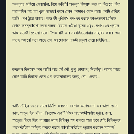
অনন্যায়
জড়িয়ে
গেলাম।না
,
বিয়ে
করিনি।
অনন্যা
বিশ্বাস
করে না
বিয়েতে।
রিয়া
অনেকদিন
পরে
মন
খুলে
হাসছে।
কানে
ফোন।
আমারও
ফোন
বাজে।
আমি
বেরিয়ে
আসি।
বেশ
ঠান্ডা
বাইরে।
আজ
কী
পূর্ণিমা
?
ধব
-
ধব
করছে
কাঞ্চনজঙ্ঘা।এদিকে
ফোনে
অনন্যা।চাপা
স্বরে
বলছে
,
রিয়াকে
ওঠাও।
ঘুমের
ওষুধ
মেশাও
ওর
গ্লাসে।
আজ
রাতেই
।
তোলো
ওকে।
দীপক
রাই
আর
সরবজিৎ
তোমায়
সাহায্য
করবে।
ওরা
যাচ্ছে
ওখানে।
মনে
আছে
তো
,
জয়সোয়াল
একটা
ফ্রেশ
মেয়ে
চাইছিল
....
রুথলেস
বিজনেস
আর
আমি।
আর
সোঁ
সোঁ
,
কুখু
,
ছায়াপথ
,
শিরদাঁড়া।
আমার
আছে
তো
?
আমি
রিয়াকে
কোন
এক
জয়সোয়ালের
জন্য
,
নো
,
নেভার
...
আইনস্টাইন
১৯১৫
সালে
নির্মাণ
করলেন
,
ব্যাপক
অপেক্ষবাদ।
এর
আগে
স্থান
,
কাল
,
পাত্র
ছিল
ঘটনা
-
নিরপেক্ষ
একটি
স্থির
পশ্চাৎপট।অর্থাৎ
স্থান
,
কাল
,
পাত্রের
ভিতর
দিয়ে
যাওয়ার
জন্য
বিভিন্ন
পথ
থাকতে
পারে।তবে
সেই
বিভিন্নতা
পশ্চাৎপটটিকে
অস্থির
করতে
পারবে
না।আইনস্টাইন
প্রমাণ
করলেন
মহাকর্ষ