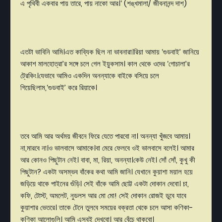
এ
পৃথিবী
একবার
পায়
তারে
,
পায়
নাকো
আর।
‘ (
শঙ্খমালা
/
জীবনানন্দ
দাশ
)
এতটা
ভাবিনি
আমি।এত
কাব্যিক
ছিল না
ভাবনারা।রিয়া
আমায়
‘
গুডবাই
’
জানিয়ে
আকাশ
মালহোত্রা
’
র
সঙ্গে
চলে
গেল
ইয়ুকসাম।
কাল
থেকে
ওদের
‘
গোচালা’র
ট্রেকিং।যেভাবে
আমিও
একদিন
অনন্যাকে
বাইকে
বসিয়ে
চলে
গিয়েছিলাম
,‘
গুডবাই
’
করে
রিয়াকে।
তবে
আমি
আর
অর্থময়
জীবনে
ফিরে
যেতে
পারবো
না।
অনন্যা
খুঁজবে
আমায়।
না
,
মারবে
না।ও
ভালবাসে
আমাকে।বা
মেরে
ফেলবে
ওই
ভালবাসে
বলেই।
আমার
আর
কোনও
পিছুটান
নেই।
বাবা
,
মা
,
রিয়া
,
অনন্যা।কেউ
নেই।
সোঁ
সোঁ
,
কুখু
কী
পিছুটান
?
একটা
অসম্ভব
বাঁকের
কথা
আমি
জানি।
যেখানে
কুয়াশা
ময়াল
হয়ে
জড়িয়ে
থাকে
পাইনের
গুঁড়ি।
সেই
বাঁকে
আমি
ছোট্ট
একটা
দোকান
দেবো।
চা
,
কফি
,
টোস্ট
,
অমলেট
,
নুডলস
আর
মো
মো
!
সেই
দোকান
রোজই
ডুবে
যাবে
কুয়াশার
ভেতরে।
তাকে
টেনে
তুলবে
সময়ের
বক্রতা
থেকে
চলে
আসা
কণিকা
-
কণিকা
আলোগুলি।
আমি
এসবই
দেখবো।
আর
বেঁচে
থাকবো
।