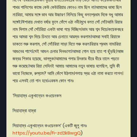
পাথর
পালিশের
কাজে
কেউ
কেউ।রিয়ার
কোনও
নাম
ছিল
না।আমাদের
ভাষা
ছিল
না।রিয়া
,
আমার
সঙ্গে
ভাব
আর
উচ্চারণ
মিলিয়ে
কিছু
বলতপ্রথম
দিকে
শুধু
আমার
সঙ্গেই।ঈশারায়
দেখাত
বর্ষার
ফুলে
ফেঁপে
ওঠা
নদী।মুখে
বলত
সোঁ
সোঁ।আমি
রিয়ার
নাম
দিলাম
সোঁ
সোঁ।রিয়া
একটা
ভাষা
গড়ে
দিচ্ছিল।ভাব
আর
শব্দ
দিয়ে।কয়েকবছর
পরে
আমরা
শব্দ
দিয়ে
চিনতে
আর
চেনাতে
আরম্ভ
করলাম।আমরা
সবাই
রিয়াকে
ডাকতে
শুরু
করলাম
,
সোঁ
সোঁ।রিয়া
সাড়া
দিতে
শুরু
করল।রিয়ার
প্রথম
নাম।রিয়া
আগুনের
পাশে।সেই
আগুন
চেনার
দিনগুলো।আমরা
গোল
হয়ে
হাত
পা
ছুঁড়ছি।আজ
জব্বর
শিকার
হয়েছে
,
ভাল্লুক।আমাদের
গলার
চিৎকার
ধীরে
ধীরে
তালে
পড়তে
শুরু
করেছে।আর
রিয়া
সেদিনই
আমায়
আমাদের
নতুন
ভাষায়
বলেছিল
,
তুমি
কী
ভাবো
নিজেকে
,
রুস্তম
?
আমি
কেঁপে
উঠলাম।গলায়
স্বর
ওঠা
নামা
করতে
লাগল।
পরে
এসবই
তো
গান
হবে।এরকম
কোন
গানঃ
‘
সিয়াহাম্ব
একুখান্যেন
কওয়েনকস
সিয়াহাম্বা
হাম্বা
সিয়াহাম্ব
একুখান্যেন
কওয়েনকস
’ (
একটি
জুলু
গানঃ
https://youtu.be/Fi-zd2k8wgQ
)