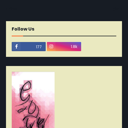
নবীনতর
পূর্বতন
Follow Us
1.8k
177