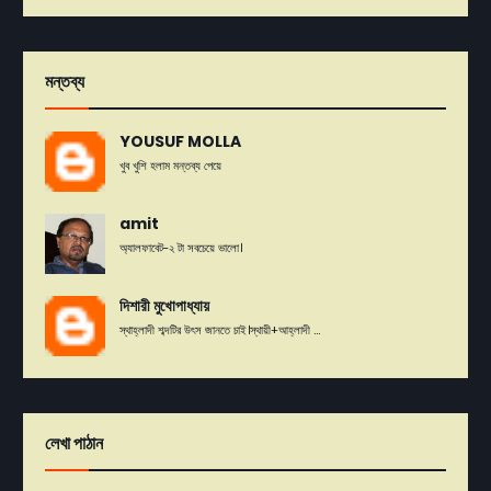
মন্তব্য
YOUSUF MOLLA
খুব খুশি হলাম মন্তব্য পেয়ে
amit
অ্যালফাবেট-২ টা সবচেয়ে ভালো।
দিশারী মুখোপাধ্যায়
স্থাহ্লাদী শব্দটির উৎস জানতে চাই।স্থায়ী+আহ্লাদী ...
লেখা পাঠান