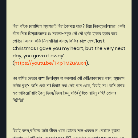
রিয়া
বাইক
চালাচ্ছিল।প্যাশনেট
রিয়া।কোথায়
যাবে
?
রিয়া
নিরুত্তর।আমরা
একটা
বাঁকে।নিচে
তিস্তা।জলের
রং
মরকত
-
সবুজ।সোঁ
সোঁ
শব্দটা
হাজার
হজার
বছর
পেরিয়ে।
আমরা
কফি
নিলাম।রিয়া
হাসছে।কফির
কাপে
লেখা
,‘last
Christmas I gave you my heart, but the very next
day, you gave it away’
(
https://youtu.be/T4pTMZuAux4
).
ওর
হাসির
ভেতরে
বাষ্প
ছিল।ব্যঙ্গ
বা
করুণার।
সোঁ
সোঁ।দোকানদার
বলল
,
ম্যাডাম
আউর
কুছ
?
আমি
কেউ
না।
রিয়াই
সব।
সেই
কবে
থেকে
,
রিয়াই
সব।
আমি
হাবার
মত
তাকিয়ে।
‘
রাতি
কৈনু
দিবস
/
দিবস
কৈনু
রাতি
/
বুঝিতে
নারিনু
সখি
/
তোমার
পিরীতি।
’
রিয়াই
বলল
,
কবিদের
দুটো
জীবন
থাকে।তোমার
সঙ্গে
এরকম
না
বেরোলে
বুঝতে
পারতাম
না।
যাইহোক
,
অনন্যার
খবর
কী
?
এমনভাবে
অনন্যার
প্রসঙ্গে
চলে
এল