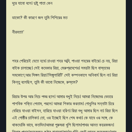
দূরে
যাবো
বলে।
দুষ্টু
পাতা
কেন
ডাকো
?
কী
কারণে
জল
তুমি
শিশিরের
মত
নীরবতা
!’
শহর
পেরিয়েই
যেতে
হবে।
চাওয়া
শহর
অব্দি
,
পাওয়া
শহরের
বাইরে।
চে
নয়
,
রিয়া
বাইক
চালাচ্ছে।
সেই
কবেকার
রিয়া
,
মেরুপ্রদেশের।
সময়টা
ছিল
বাস্তবের
সমকোণে
,
আর
সিঙ্গল
রিয়া।
‘
সিঙ্গুলারিটি
’
সেই
কম্পনকালে
অনিবার্য
ছিল না।
রিয়া
কিন্তু
বলেছিল
,
তুমি
কী
ভাবো
নিজেকে
,
রুস্তম
?
রিয়ার
উপর
আর
নিচে
পশুর
ছাল।
আমার
শুধুই
নিচে।
আমরা
নিজেদের
ভেতরে
পাশবিক
শক্তি
পেতাম
,
পরলে।
আমরা
শিকার
করতাম।
গোধুলির
সন্নাটা
চিরে
বেরিয়ে
যাওয়া
বাইসন
,
হারিয়ে
যাওয়া
হরিণ।
রিয়া
শুধু
আমার
ছিল না।
রিয়া
ছিল
এই
গোষ্ঠীর
চালিকা।
তো
,
ওর
ইচ্ছেই
ছিল
শেষ
কথা।
কে
যাবে
ওর
সঙ্গে
,
কে
থাকবে।কি ভাবে
,
কতদিন।আমরা
পুরুষরা
খুশি
ছিলাম।পাথর
আনত
কয়রকজন।
বিশেষ
পাথর।কয়েকজন
কুঠার
বানাতো।কাঠের
গুঁড়ি
কেটে
আনত
কয়েকজন।আর