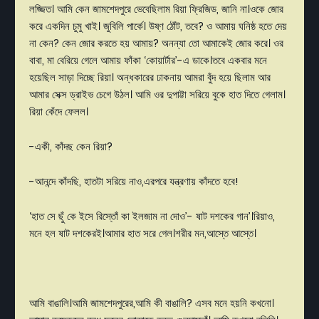
লজ্জিত।
আমি
কেন
জামশেদপুরে
ভেবেছিলাম
রিয়া
ফ্রিজিড
,
জানি না।ওকে
জোর
করে
একদিন
চুমু
খাই।
জুবিলি
পার্কে।
উষ্ণ
ঠোঁট
,
তবে
?
ও
আমায়
ঘনিষ্ঠ
হতে
দেয়
না
কেন
?
কেন
জোর
করতে
হয়
আমায়
?
অনন্যা
তো
আমাকেই
জোর
করে।
ওর
বাবা
,
মা
বেরিয়ে
গেলে
আমায়
ফাঁকা
‘
কোয়ার্টার’-এ ডাকে।তবে
একবার
মনে
হয়েছিল
সাড়া
দিচ্ছে
রিয়া।
অন্ধকারের
ঢাকনায়
আমরা
বুঁদ
হয়ে
ছিলাম
আর
আমার
সেক্স
ড্রাইভ
চেগে
উঠল।
আমি
ওর
দুপাট্টা
সরিয়ে
বুকে
হাত
দিতে
গেলাম।
রিয়া
কেঁদে
ফেলল
।
-
একী
,
কাঁদছ
কেন
রিয়া
?
-
আনন্দে
কাঁদছি
,
হাতটা
সরিয়ে
নাও
,
এরপরে
যন্ত্রণায়
কাঁদতে
হবে
!
‘
হাত
সে
ছুঁ
কে
ইসে
রিস্তোঁ
কা
ইলজাম
না
দোও
’-
ষাট
দশকের
গান’।রিয়াও
,
মনে
হল
ষাট
দশকেরই।আমার
হাত
সরে
গেল।শরীর
মন
,
আস্তে
আস্তে
।
আমি
বাঙালি।আমি
জামশেদপুরের
,
আমি
কী
বাঙালি
?
এসব
মনে
হয়নি
কখনো।