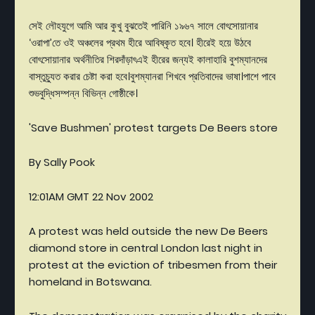
সেই
লৌহযুগে
আমি
আর
কুখু
বুঝতেই
পারিনি
১৯৬৭
সালে
বোৎসোয়ানার
‘
ওরাপা’তে
ওই
অঞ্চলের
প্রথম
হীরে
আবিষ্কৃত
হবে।
হীরেই
হয়ে
উঠবে
বোৎসোয়ানার
অর্থনীতির
শিরদাঁড়াৎএই
হীরের
জন্যই
কালাহারি
বুশম্যানদের
বাস্তুচ্যুত
করার
চেষ্টা
করা
হবে।বুশম্যানরা
শিখবে
প্রতিবাদের
ভাষা।পাশে
পাবে
শুভবুদ্ধিসম্পন্ন
বিভিন্ন
গোষ্ঠীকে
।
'Save Bushmen' protest targets De Beers store
By Sally Pook
12:01AM GMT 22 Nov 2002
A protest was held outside the new De Beers
diamond store in central London last night in
protest at the eviction of tribesmen from their
homeland in Botswana.