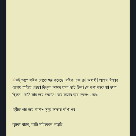
এ
কটু
আগে
বাইক
চলতে
শুরু
করেছে।
বাইক
এবং
চে।
অঙ্গাঙ্গী।
আমার
বিপ্লব
মেলায়
হারিয়ে
গেছে।
বিপ্লব
আমার
যময
ভাই
ছিল।
সে
কথা
বলত
না।
ভাষা
ছিলনা।
আমি
তার
হয়ে
বলতাম।
আর
আমার
হয়ে
স্বদেশ
সেনঃ
‘
ব্রীজ
পার
হয়ে
যাবো
-
সুদূর
অক্ষরে
কাঁপা
পথ
ঝুমকা
থামো
,
আমি
সাইকেলে
চড়েছি