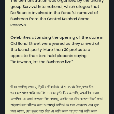
The demonstration was organised by the charity
group Survival International, which alleges that
De Beers is involved in the forceful removal of
Bushmen from the Central Kalahari Game
Reserve.
Celebrities attending the opening of the store in
Old Bond Street were jeered as they arrived at
the launch party. More than 30 protesters
opposite the store held placards saying
"Botswana, let the Bushmen live".
জীবন
কতকিছু
পেরোয়
,
দ্বিতীয়
জীবন।আর
যা
যা
হওয়ার
ছিল
,
কল্পনাতীত
ভাবে
,
হতে
থাকে।আমি
আর
রিয়া
সময়ের
ফুটো
দিয়ে
এগোচ্ছি
এখন।রিয়া
থামল
‘
লেগশিপ’-এ
এসে।
কাপ্তান
রিয়া
বলেছে
,
একদিন
দল
বেঁধে
ক
’
জনে
মিলে
’
গাও।
গাইলাম।এখন
রঙ্গীতের
জলে
ও
নামছে।
আমিও।
ওর
সঙ্গে
এমনভাবে
যেন
ছায়া
ভাবে
আমায়
,
যেন
বুঝতে
পারে
রিয়া
যে
আমি
কতটা
অনুগত
ওর।
আমি
কতটা