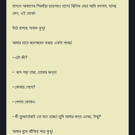
হাসলে
আকাশের
শিরদাঁড়া
ছায়পথও
হাসে।
ঝিলিক
দেয়।
আমি
বললাম
,
হাসছ
কেন
,
এই
দেখো
!
উঠে
বসেছে
অবাক
কুখু
।
আমার
হাতে
জ্বলজ্বল
করছে
একটা
পাথর
।
-
এটা
কী
?
-
খসে
পড়া
তারা
,
তোমার
জন্য
!
-
কোথায়
পেলে
?
-
পেলাম
কোথাও
-
কী
সুন্দর
!
তারাই
তো
মনে
হচ্ছে।
তুমি
আমার
জন্য
এনেছ
,
টাঝু
?
আমার
বুকে
ঝাঁপিয়ে
পড়ে
কুখু
।