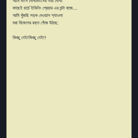
আমি মাংস দেখি।মাংসের নারী দেখি।
কাছেই চার্চে ইভিনিং প্রেয়ার এর ঘন্টা বাজে.....
আমি খুঁজছি সড়ক দেওয়াল শ‍্যাওলা
মরা বিকেলের রক্ত গেঁজে উঠছে;
কিচ্ছু নেই!কিচ্ছু নেই!!