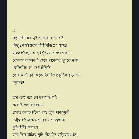
৩.
নতুন কী আর তুই শেখাবি আমাকে?
কিছু গোপনীয়তার হিজিবিজি গল্প যাদের
ত্বক হিজড়াদের মুখসুদ্ধির চেয়েও করুণ ;
তেতলার ব‍্যালকনি থেকে অবেলায় ঝুলতে থাকা
বৌদিমণির না দেখা বিকিনি
তোর আলটপকা ক্ষতে বিবাহিত প্রেমিকার রোমান
স্বাক্ষর!
তার চেয়ে বরং চল দুজনেই হাঁটি
চোলাই পথে লঙ্গরখানা,
রক্তে রক্তে টাটকা করে তুলি পাকস্থলী
যেটুকু পিত্ত এখনো ফুরায়নি যকৃতের
বুদ্ধিজীবী প্রকল্পে,
তাই দিয়ে বাঁচিয়ে তুলি সীমাহীন তড়িতের খেলা;