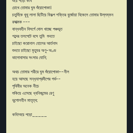
শুয়ে পড়ো কবি
চোখে তোমার ঘুম শুঁয়োপোকা।
চতুর্দিকে থুথু লালা ছিটিয়ে বিকল্প শক্তির বুর্জোয়া বিকেলে তোমার উল্লম্ফন
রসাত্মক ---
বান্ধবহীন বিসর্গে দোল খাচ্ছে পঞ্চভূত
শব্দের তলপেটে বসে তুমি শুনতে
চাইছো করোনাল হোলের আর্তনাদ
শুনতে চাইছো মৃত‍্যুর অণু-অণ্ড
ভালোবাসার সংসার যোনি;
অথচ তোমার শরীরে ঘুম শুঁয়োপোকা--নীল
হয়ে আসছে সন্ধ‍্যাপ্রদীপের গর্ভ--
পৃথিবীর অনেক নীচে
শুকিয়ে এসেছে ধ্বনিজন্মের রেণু
ভুগোলহীন মাতৃত্ব;
কবি!শুয়ে পড়ো_____