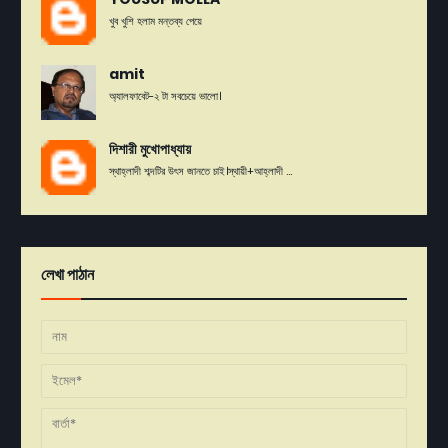
খুব খুশি হলাম মন্তব্য পেয়ে
amit
অ্যালফাবেট-২ টা সবচেয়ে ভালো।
দিশারী মুখোপাধ্যায়
স্থাহ্লাদী শব্দটির উৎস জানতে চাই।স্থায়ী+আহ্লাদী ...
লেখা পাঠান