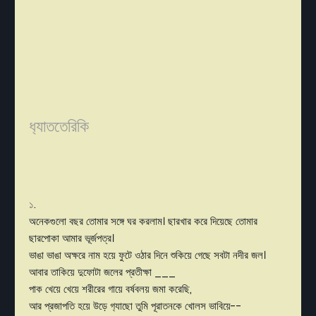
ধ‍্যাততেরিকি
১
.
অনেকগুলো বছর তোমার সঙ্গে ঘর করলাম। ছারখার করে দিয়েছে তোমার
ছারপোকা আমার ভূর্জপত্র।
ভাঙা ভাঙা অক্ষরে নাম হয়ে ফুটে ওঠার দিনে শুকিয়ে গেছে সবটা নদীর জল।
আবার তাকিয়ে দুফোটা জলের প্রতীক্ষা ___
পাক খেয়ে খেয়ে শরীরের গায়ে বর্ষবলয় জমা করেছি,
আর প্রজাপতি হয়ে উড়ে গ‍্যাছো তুমি পূরাতনকে খোলস ভাবিয়ে--