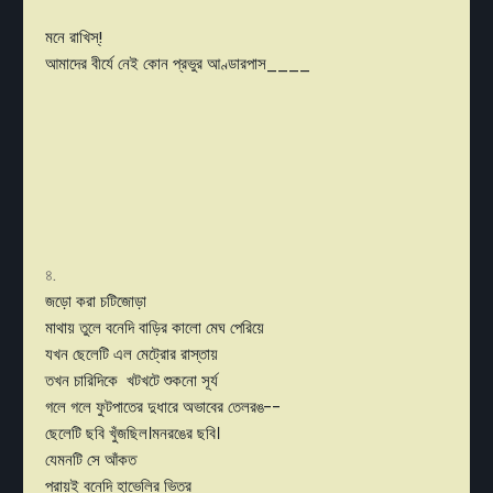
মনে রাখিস্!
আমাদের বীর্যে নেই কোন প্রভুর আণ্ডারপাস____
৪.
জড়ো করা চটিজোড়া
মাথায় তুলে বনেদি বাড়ির কালো মেঘ পেরিয়ে
যখন ছেলেটি এল মেট্রোর রাস্তায়
তখন চারিদিকে খটখটে শুকনো সূর্য
গলে গলে ফুটপাতের দুধারে অভাবের তেলরঙ--
ছেলেটি ছবি খুঁজছিল।মনরঙের ছবি।
যেমনটি সে আঁকত
প্রায়ই বনেদি হাভেলির ভিতর