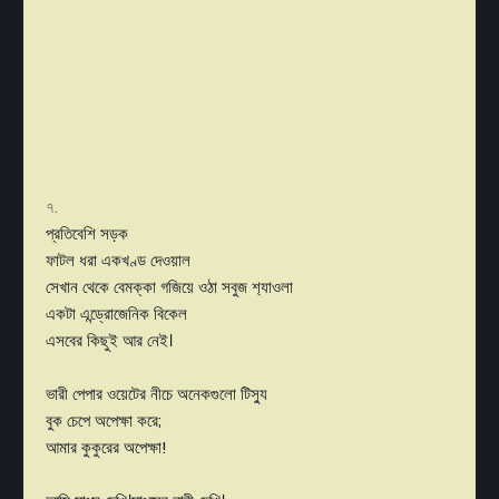
৭.
প্রতিবেশি সড়ক
ফাটল ধরা একখণ্ড দেওয়াল
সেখান থেকে বেমক্কা গজিয়ে ওঠা সবুজ শ‍্যাওলা
একটা এন্ড্রোজেনিক বিকেল
এসবের কিছুই আর নেই।
ভারী পেপার ওয়েটের নীচে অনেকগুলো টিস্যু
বুক চেপে অপেক্ষা করে;
আমার কুকুরের অপেক্ষা!