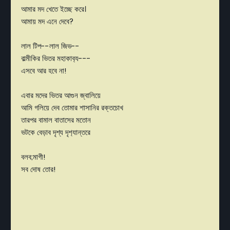
আমার মদ খেতে ইচ্ছে করে।
আমায় মদ এনে দেবে?
লাল টিপ--লাল জিভ--
বাল্মীকির ভিতর মহাকাব‍্য---
এসবে আর হবে না!
এবার মদের ভিতর আগুন জ্বালিয়ে
আমি গলিয়ে দেব তোমার শাসানির রক্তচোখ
তারপর বামাল বাতাসের মতোন
ভটকে বেড়াব দৃশ্য দৃশ‍্যান্তরে
বলব;মাগী!
সব দোষ তোর!