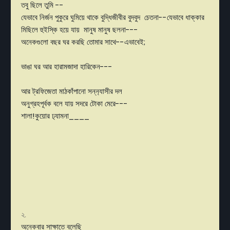
তবু ছিলে তুমি --
যেভাবে নির্জন পুকুরে ঘুমিয়ে থাকে বুদ্ধিজীবীর বুদবুদ চেতনা--যেভাবে ধাক্কার
মিছিলে হুইস্কি হয়ে যায় মানুষ মানুষ ছলনা---
অনেকগুলো বছর ঘর করছি তোমার সাথে--এভাবেই;
ভাঙা ঘর আর হারামজাদা হারিকেন---
আর ট্রফিজেতা মাঠকাঁপানো সন্ন‍্যাসীর দল
অনুগ্রহপূর্বক বলে যায় সদরে টোকা মেরে---
শালা!কুয়োর ঢ‍্যামনা____
২.
অনেকবার সাক্ষাতে বলেছি