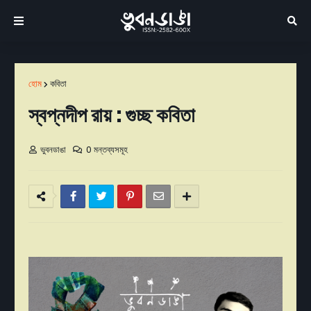
হোম
কবিতা
স্বপ্নদীপ রায় : গুচ্ছ কবিতা
ভুবনডাঙা
0 মন্তব্যসমূহ