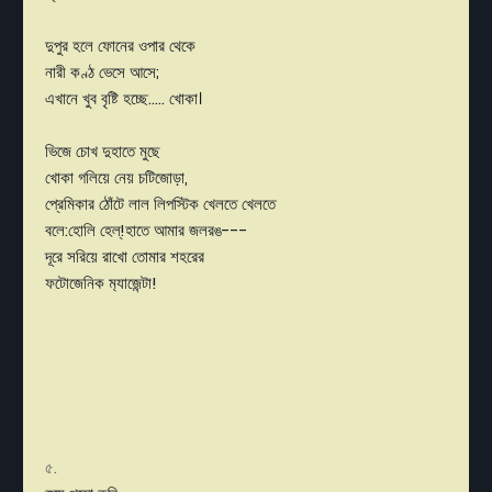
দুপুর হলে ফোনের ওপার থেকে
নারী কণ্ঠ ভেসে আসে;
এখানে খুব বৃষ্টি হচ্ছে..... খোকা।
ভিজে চোখ দুহাতে মুছে
খোকা গলিয়ে নেয় চটিজোড়া,
প্রেমিকার ঠোঁটে লাল লিপস্টিক খেলতে খেলতে
বলে:হোলি হেল্!হাতে আমার জলরঙ---
দূরে সরিয়ে রাখো তোমার শহরের
ফটোজেনিক ম‍্যাজেন্টা!
৫.