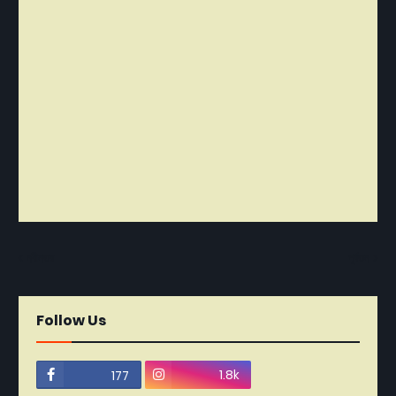
নবীনতর
পূর্বতন
Follow Us
1.8k
177