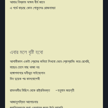
আমার নিষ্কাম অক্ষম বীর্য জানে
এ গর্ভে বাড়ছে কোন গোকুলের রোজনামচা
এবার মলে বৃষ্টি হবো
আগামীকাল একটা প্রেমের কবিতা লিখবো ভেবে প্রোগ্রামিং করে রেখেছি,
মাছের তেলে মাছ ভাজা নয়
বঙ্গোপসাগরে ঘনীভূত সাইক্লোন
দিন দুয়েক পর কালবোশেখী
রামনবমীর মিছিল থেকে রাষ্ট্রবিভক্ত -হনুমান জয়ন্তী
আজানুলম্বিত আলোচনায়
জন্মনিয়ন্ত্রণের কথা একবারের জন্য উঠে আসেনি,