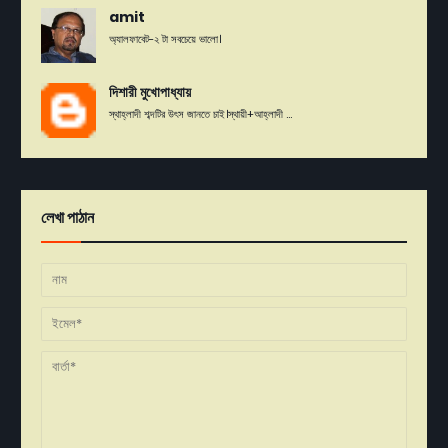
amit
অ্যালফাবেট-২ টা সবচেয়ে ভালো।
দিশারী মুখোপাধ্যায়
স্থাহ্লাদী শব্দটির উৎস জানতে চাই।স্থায়ী+আহ্লাদী ...
লেখা পাঠান