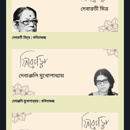
দেবারতী মিত্র : কবিতাগুচ্ছ
দেবাঞ্জলি মুখোপাধ্যায় : কবিতাগুচ্ছ