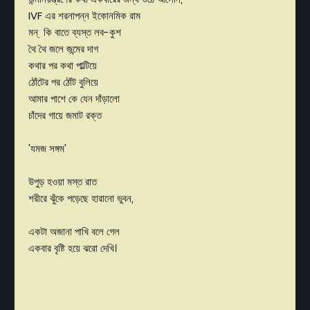
IVF এর শরনাপন্ন ইকোনমিক রাম
মন্ কি বাতে ব্যস্ত লব-কুশ
থৈ থৈ জলে জন্মের দাগ
কথার পর কথা পাল্টিয়ে
ঠোঁটের পর ঠোঁট বুলিয়ে
আমার পাশে কে যেন দাঁড়ালো
চাঁদের গায়ে জমাট রক্ত
'যমজ সঙ্গম'
উপুড় হওয়া মস্ত রাত
শরীরে ঝুঁকে পড়েছে হারানো ভুবন,
একটা অজানা পাখি বলে গেল
একবার বৃষ্টি হয়ে ঝরো দেখি।