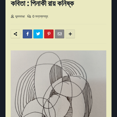
কবিতা : পিনাকী রায় কনিষ্ক
ভুবনডাঙা
0 মন্তব্যসমূহ