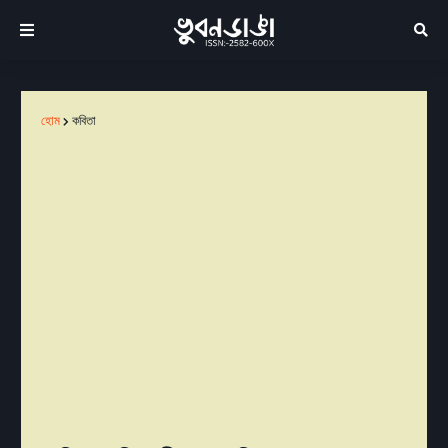
হোম
কবিতা