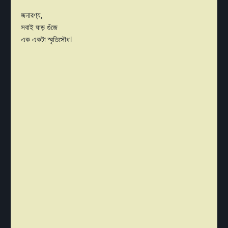
জনারণ্য,
সবাই ঘাড় গুঁজে
এক একটা স্মৃতিসৌধ।