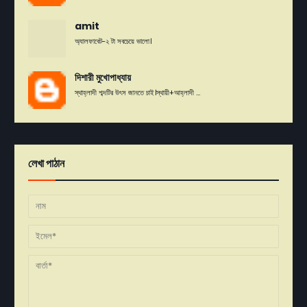
amit
অ্যালফাবেট-২ টা সবচেয়ে ভালো।
দিশারী মুখোপাধ্যায়
স্থাহ্লাদী শব্দটির উৎস জানতে চাই।স্থায়ী+আহ্লাদী ...
লেখা পাঠান