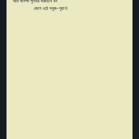
আর্ত জনপদ পুনর্বার দারুচিনি বন
জেগে ওঠে সবুজ-পুরাণ।