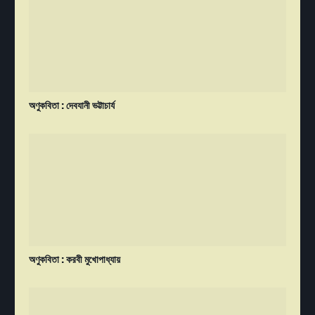
অণুকবিতা : দেবযানী ভট্টাচার্য
অণুকবিতা : করবী মুখোপাধ্যায়