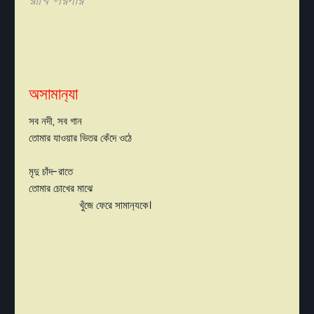
অসামান‍্যা
সব নদী, সব গান
তোমার যাওয়ার ভিতর কেঁদে ওঠে
মৃদু চাঁদ-রাতে
তোমার চোখের মাঝে
খুঁজে ফেরে সামান‍্যকে।