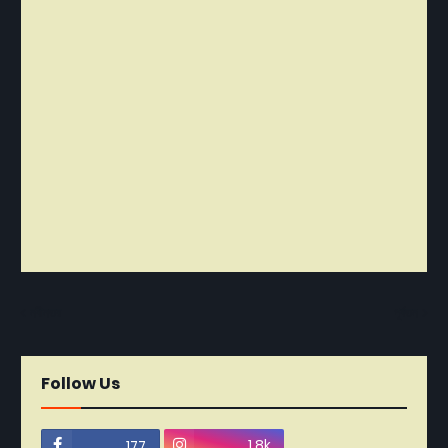
নবীনতর
পূর্বতন
Follow Us
1.8k
177