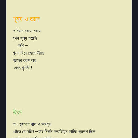
শূন‍্য ও তরঙ্গ
অবিরাম মরতে মরতে
যখন শূন্য হয়েছি
দেখি –
শূন্য ঘিরে জেগে উঠছে
গ্রহের তরঙ্গ আর
হরিৎ পৃথিবী !
উৎস
না -জন্মানো ঘাস ও অরণ্য
খোঁজে যে হরিণ –তার নির্জন ক্ষতচিহ্নে মাটির প্রলেপ দিলে