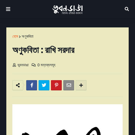
হোম
অণুকবিতা
অণুকবিতা : রাখি সরদার
ভুবনডাঙা
0 মন্তব্যসমূহ