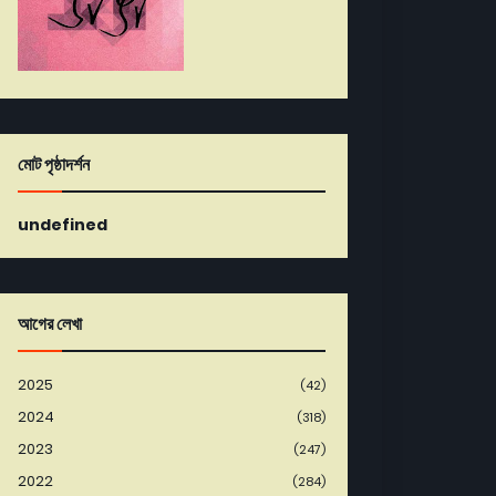
মোট পৃষ্ঠাদর্শন
u
n
d
e
f
i
n
e
d
আগের লেখা
2025
(42)
2024
(318)
2023
(247)
2022
(284)