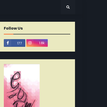
Follow Us
1.8k
177