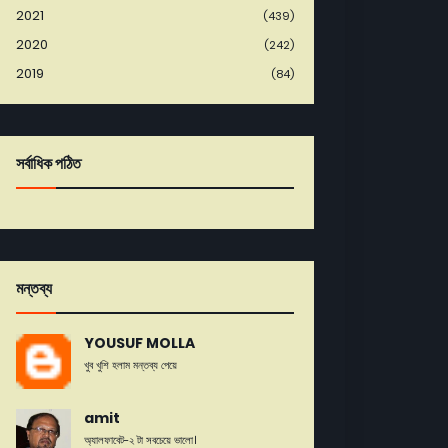
2021
(439)
2020
(242)
2019
(84)
সর্বাধিক পঠিত
মন্তব্য
YOUSUF MOLLA
খুব খুশি হলাম মন্তব্য পেয়ে
amit
অ্যালফাবেট-২ টা সবচেয়ে ভালো।