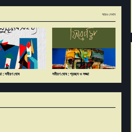
আরও দেখান
্জা : সমীরণ ঘোষ
সমীরণ ঘোষ : প্রচ্ছদ ও সজ্জা