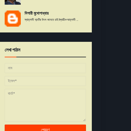
দিশারী মুখোপাধ্যায়
স্থাহ্লাদী শব্দটির উৎস জানতে চাই।স্থায়ী+আহ্লাদী ...
লেখা পাঠান