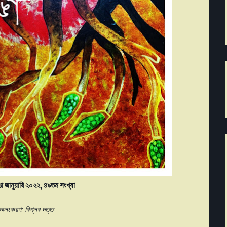
ঙা জানুয়ারি ২০২২, ৪৯তম সংখ্যা
্লব দত্ত