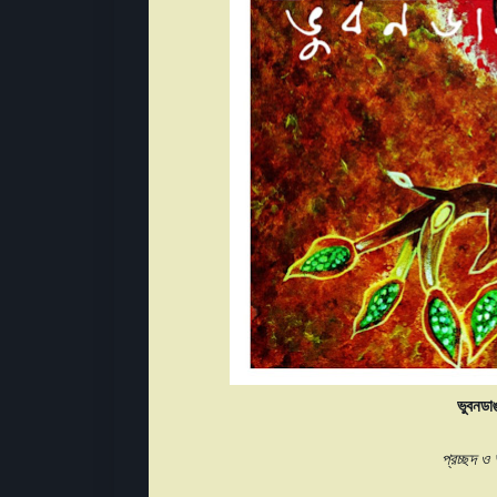
ভুবনডা
প্রচ্ছদ ও অলংকরণ: বিপ