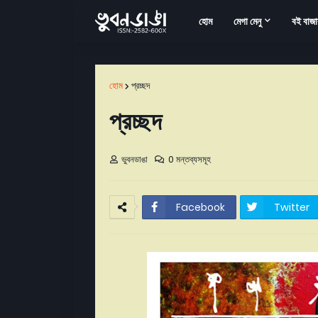
হোম
মেগা মেনু
বই বাজা
হোম
প্রচ্ছদ
প্রচ্ছদ
ভুবনডাঙা
0 মন্তব্যসমূহ
Facebook
Twitter