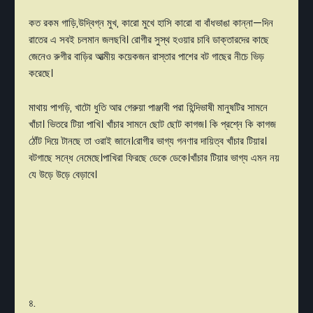
কত রকম গাড়ি,উদ্বিগ্ন মুখ, কারো মুখে হাসি কারো বা বাঁধভাঙা কান্না—দিন
রাতের এ সবই চলমান জলছবি। রোগীর সুস্থ হওয়ার চাবি ডাক্তারদের কাছে
জেনেও রুগীর বাড়ির আত্মীয় কয়েকজন রাস্তার পাশের বট গাছের নীচে ভিড়
করেছে।
মাথায় পাগড়ি, খাটো ধুতি আর গেরুয়া পাঞ্জাবী পরা হিন্দিভাষী মানুষটির সামনে
খাঁচা। ভিতরে টিয়া পাখি। খাঁচার সামনে ছোট ছোট কাগজ। কি প্রশ্নে কি কাগজ
ঠোঁট দিয়ে টানছে তা ওরাই জানে।রোগীর ভাগ্য গনণার দায়িত্ব খাঁচার টিয়ার।
বটগাছে সন্ধে নেমেছে।পাখিরা ফিরছে ডেকে ডেকে।খাঁচার টিয়ার ভাগ্য এমন নয়
যে উড়ে উড়ে বেড়াবে।
৪.