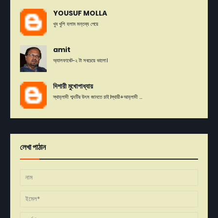
YOUSUF MOLLA
খুব খুশি হলাম মন্তব্য পেয়ে
amit
অ্যালফাবেট-২ টা সবচেয়ে ভালো।
দিশারী মুখোপাধ্যায়
স্থাহ্লাদী শব্দটির উৎস জানতে চাই।স্থায়ী+আহ্লাদী ...
লেখা পাঠান