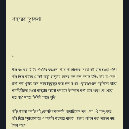
শহরের চুপকথা
১.
নীল রঙ করা ইটের গাঁথনির ঘরগুলো গায়ে গা লাগিয়ে। মাঝে দুই হাত চওড়া গলি।
গলি দিয়ে বাইরে এসেই বড়ো রাস্তায় জলের কল।কল বললে যদিও তার অপমান।
মাথা,গলা খুইয়ে বসে আছে।ভুড়ভুড় করে জল উপচে পড়ছে।দেখলে বড়দিনের রাতে
পার্কস্ট্রীটের চওড়া রাস্তায় আলো ঝলমলে উৎসবের কথা মনে পড়ে। কে খেতে
পায় না? শহরে ভিখিরি আছে বুঝি!
হাঁড়ি,গামলা,বালতি,ঘটি,ডেকচি,
মগ,কলসি, জ্যারিকেন সব ...সব ঐ অন্ধকার
গলি দিয়ে স্যাতস্যেতে একফালি বারান্দায় থাকবে। জলের লাইন করা সম্ভব নয়।
টাকা লাগে।