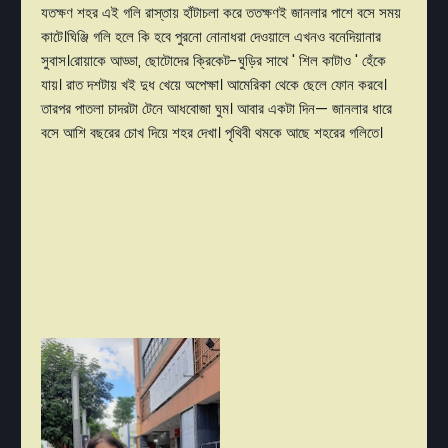
যতক্ষণ শহর এই গলি রাস্তায় হাঁটাচলা করে ততক্ষণই জানলার পাশে বসে সময়
কাটে।ঘিঞ্জি গলি হলে কি হবে পুরনো নোনাধরা দেওয়ালে এখনও বনেদিয়ানার
সুবাস।রোয়াকে আড্ডা, ছোটোদের ক্রিকেট-ঘুড়ির সাথে ' শিল কাটাও ' হেঁকে
যায়। রাত দশটায় খই দুধ খেয়ে অপেক্ষা। আমেরিকা থেকে ছেলে ফোন করবে।
তারপর পাতলা চাদরটা টেনে আধবোজা ঘুম। আবার একটা দিন— জানলার ধারে
বসে আশি বছরের চোখ দিয়ে শহর দেখা। পৃথিবী থমকে আছে শহরের গলিতে।