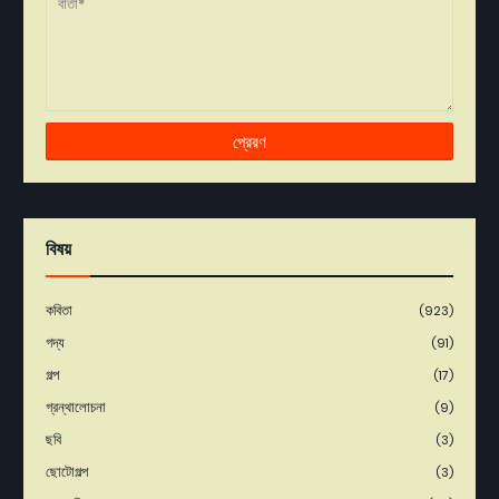
বিষয়
কবিতা
(923)
গদ্য
(91)
গল্প
(17)
গ্রন্থালোচনা
(9)
ছবি
(3)
ছোটোগল্প
(3)