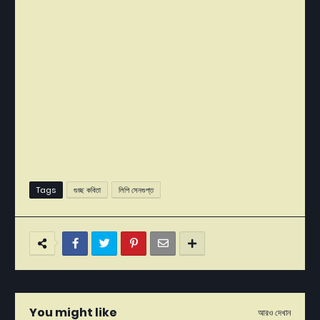
Tags
গুচ্ছ কবিতা
লিপি সেনগুপ্ত
You might like
আরও দেখান