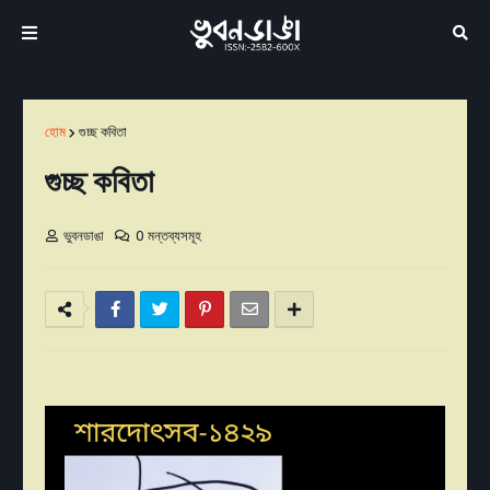
হোম
গুচ্ছ কবিতা
গুচ্ছ কবিতা
ভুবনডাঙা
0 মন্তব্যসমূহ