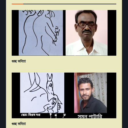
গুচ্ছ কবিতা
গুচ্ছ কবিতা