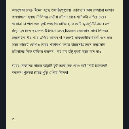
আড়মোড়া ভেঙে বিকেল হচ্ছে তখন।দুপুরবেলা দোকানের আধ ভেজানো দরজার
পাল্লাগুলো খুলছে। টালিগঞ্জ মেট্রো স্টেশন থেকে খানিকটা এগিয়ে চায়ের
দোকান। চা পাতা জল ফুটে গেছে।দোকানির হাতে ছোট অ্যালুমিনিয়ামের মগ।
গুঁড়ো দুধ দিয়ে ক্রমাগত উথলানো চলছে।তিনজন ভদ্রলোক সাথে তিনজন
ভদ্রমহিলা ধীর পায়ে এগিয়ে আসছেন। সকলেই মাঝবয়সী।কথাবার্তা শুনে মনে
হচ্ছে কাছেই কোথাও বিয়ের পাকাকথা বলতে যাচ্ছেন।একজন ভদ্রলোক
মহিলাদের দিকে তাকিয়ে বললেন , যার যার হাঁটু ব্যথা হচ্ছে বসে নাও।
চায়ের দোকানের সামনে আড়াই ফুট লম্বা সরু বেঞ্চে কষ্টে শিষ্টে তিনজনই
বসলেন। পুরুষরা চায়ের খুড়ি এগিয়ে দিলেন।
৫.