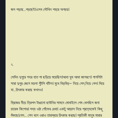
জল পড়ছে...পড়ছেই।এসব সৌখিন শহুরে অপচয়।
২.
সেদিন দুপুরে শহর হাত পা ছড়িয়ে শুয়েছিল।আধা ঘুম আধা জাগরণে। পাগলিটা
সারা দুপুর জেগে ময়লা পুঁটলি ঘাঁটল। মুখে বিড়বিড়– নিয়ে গেল,নিয়ে গেল। দিয়ে
যা…চিৎকার করছে কখনও।
ব্রিজের নীচে ত্রিপল টাঙানো ছাউনির সামনে মোবাইলে গেম খেলছিল জনা
চারেক কিশোর। সদ্য ওঠা গোঁফের রেখা। একটু আড়াল নিয়ে প্রত্যেকেই কিছু
শুঁকছে।গেল... গেল বলে ওরাও তারস্বরে চিৎকার করছে। প্রতিকী মানুষ মারার