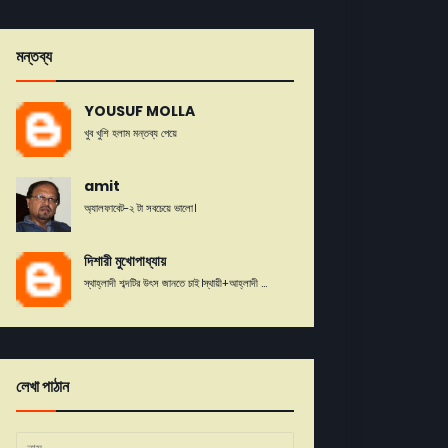
মন্তব্য
YOUSUF MOLLA
খুব খুশি হলাম মন্তব্য পেয়ে
amit
অ্যালফাবেট-২ টা সবচেয়ে ভালো।
দিশারী মুখোপাধ্যায়
স্থাহ্লাদী শব্দটির উৎস জানতে চাই।স্থায়ী+আহ্লাদী ...
লেখা পাঠান