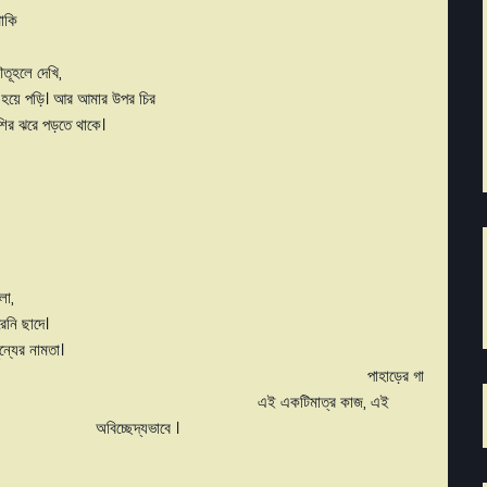
াকি
,
বিশ্বব্রহ্মান্ডের তারাবন। সব কৌতূহলে দেখি,
র্যে আবিষ্ট হয়ে পড়ি। আর আমার উপর চির
ে থাকে।
শুরু হচ্ছে আর দশটা দিনের মতো...
কটা মিথ হতে চেয়েছিলো,
ভেঙে পৌঁছুতে পারেনি ছাদে।
য়া হলো অ্যাবসার্ডভর্তি শূন্যের নামতা।
ুরু করেছে সমতলে। পাহাড়ের গা
োনাস সন্ধ্যা। এই একটিমাত্র কাজ, এই
, অবিচ্ছেদ্যভাবে ।