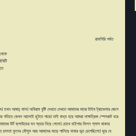
সময় হলেই উসকে দিয়ে যাও,
াক ভেজা ঊনুনে। হৃদয়ে। রামগিরি পর্বত
 ক্রমশ ঠান্ডা হতে থাকে, সূর্যের শরীর থেকে
্ণিশের নিচে বিপত্নীক চড়ুই পাখিটি
ঁটে, আজো নিজের ঘা নিজে চুলকাতে
। তখন আষাঢ় মাস। অবিরাম বৃষ্টি দেখতে দেখতে আমাদের মাঝে টাইম ট্রাভেলার জেগে
গতিতে কেবল আলোই ছুটতে পারে। তাই বাধ্য হয়ে আমরা নাক্ষত্রিক স্পেসরুট ধরে
মাদের উর্ট ক্লাউডের ঘন স্তরে নিয়ে গেলো। চোখে হাইপার ভিশন গ্লাস থাকায়
ালতা ফুলের মৌসুম আর আমাদের ঘাড়ে পালিয়ে যাবার ভূত চেপেছিলো। দূরে যে