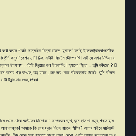
..
ে কথা বলতে পারছি আন্তরিক চিন্তা তরঙ্গে, 'হ্যালো' বলছি ইলেকট্রোম্যাগনেটিক
স্তীর্ণ কম্যুনিকেশন নেট। ঠিক, এটাই সিস্টেম টেলিপ্যাথি! এই যে এখন নিউরন ও
ক্যাল ইমপালস , এটাই প্রিয়ার কল ইনকামিং । হ্যালো প্রিয়া ... তুমি কাঁদছো ? 
নে আমার পাড় ভাঙছে, ঝড় হচ্ছে , শুরু হয়ে গেছে বাটারফ্লাই ইফেক্ট! তুমি কাঁদলে
া ট্রান্সফার হচ্ছে প্রিয়া
ুঁয়ে থেকে থেকে অতীতের নিষ্পেষণে, অপ্রেমের দুখে, ঘুমে হাত পা সমূহ শক্ত হয়ে
াচ্ছে আপাদমস্তক। আমাকে কি শেষ স্নান দিচ্ছে রাতের শিশির? আমার শরীরে মার্চপাস্ট
াসফড়িং, ডিম থেকে সদ্য জন্মানো সাপের বাচ্চা। দেখো, এরাই আমার শেষকৃত্যে অংশ