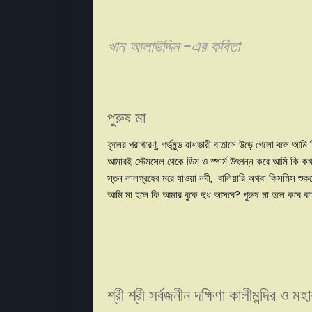
খান আলাউদ্দিন -এর কবিতা
পুরুষ মা
ফুলের পরাগরেণু, গর্ভমুন্ড রাশভারী বাতাসে উড়ে গেলো বলে আ
আমারই স্টেমসেল থেকে ডিম ও স্পার্ম উৎপন্ন করে আমি কি কখ
স্তন লালগ্রহের মরে যাওয়া নদী, বালিয়ারি অথবা কিসমিস শুক
আমি মা হলে কি আমার বুকে দুধ আসবে? পুরুষ মা হলে কবে ক
শ্রী শ্রী সর্বজনীন দক্ষিণা কালীমন্দির ও মহা