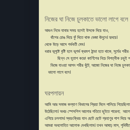
নিজের ঘা নিজে চুলকাতে ভালো লাগে বলে
আগুন নিভে যাবার 
বাঁশের চোঙ দিয়ে ফুঁ দিতে থ
থেকে উড়ে আসে গর্ভবতী মেঘ।
ধরার ভূপৃষ্টে বৃষ্টি হলে ভূগর্ভ
ছিন্ন সে হূতাশ করে! কার
ভিজে যাওয়া আপন শরীর খু
ভালো লাগে বলে।
ঘরপলায়ন
আমি আর সমাজ কল্যাণ বিভাগের প্রিয়া মিলে পালিয়ে গিয়েছিলাম
উঠেছিলো। অথচ স্পেসশিপ আলোর গতিতে ছুটতে পারেনা; আলোর 
এগিয়ে চললাম। স্বয়ংক্রিয় যান ছোট ছোট গ্রহাণুর পাশ দিয়ে আ
আমরা অবলোহিত আলোক দেখছিলাম। তখন আষাঢ় মাস, পৃথিবীতে চ