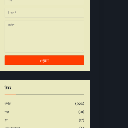
বিষয়
কবিতা
(923)
গদ্য
(91)
গল্প
(17)