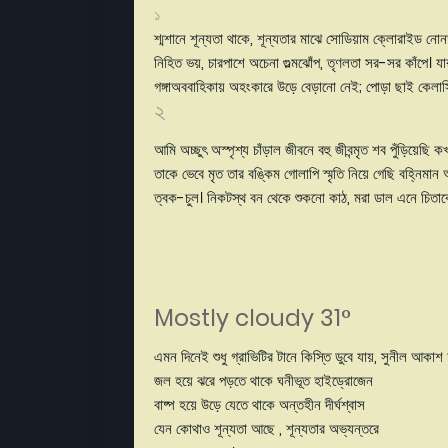
১
শ্মশানে শূন্যতা থাকে, শূন্যতার মাঝে সোডিয়াম ক্লোরাইড নোনতা
নিহিত ভয়, চারপাশে অচেনা গুল্মঝোঁপ, তৃণলতা সর-সর কাঁপে। যা
গঙ্গাঅববাহিকায় অহংকারে উড়ে বেড়ানো নেই; পোড়া ছাই কেলা
২
আমি অচ্ছুৎ অস্পৃশ্য চাঁড়াল জীবনে বহু জীবন্মৃত শব পুঁড়িয়েছি 
তাকে ভেবে মৃত তার বঙ্কিম গোলাপি স্মৃতি নিয়ে গেছি বহ্নিমা
ত্বক-চুল। নিকটস্থ বন থেকে শুকনো কাঠ, মরা ডাল এনে চিতা
Mostly cloudy 31°
এমন দিনেই শুধু গ্রাভিটির টানে কিস্তি ডুবে
জল হয়ে ঝরে পড়তে থাকে ঘনীভূত হাইড্রোজেন
বাষ্প হয়ে উড়ে যেতে থাকে অন্তহীন দীর্ঘশ্বাস
যেন কোথাও শূন্যতা আছে , শূন্যতার