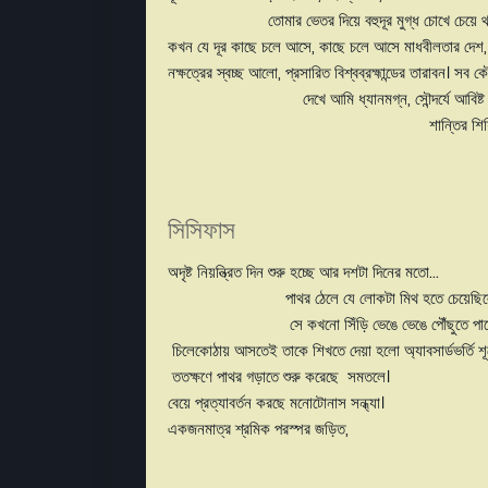
তোমার ভেতর দিয়ে বহুদূর মুগ্ধ চোখে চেয়ে থ
কখন যে দূর কাছে চলে আসে, কাছে চলে আসে মাধবীলতার দেশ
নক্ষত্রের স্বচ্ছ আলো, প্রসারিত 
দেখে আমি ধ্যানমগ্ন, সৌন্দ
শান্তির শিশির ঝরে পড়ত
সিসিফাস
অদৃষ্ট নিয়ন্ত্রিত দিন 
পাথর ঠেলে যে লো
সে কখনো সিঁড়ি ভেঙে 
চিলেকোঠায় আসতেই তাকে শিখতে দে
ততক্ষণে পাথর গড়াতে শ
বেয়ে প্রত্যাবর্তন করছে মনোট
একজনমাত্র শ্রমিক পরস্পর জড়িত