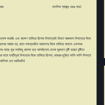
ী করে ভোরের বাতাস আর মানসিক স্বাস্থ্য ভেঙে যায়।
রত্যক্ষ করেছি এবং বহুক্ষণ তাকিয়ে ছিলাম দিগন্তেরই দিকে। আজকাল দিগন্তের দিকে
তে চোখের আরাম হয়, রাতে নক্ষত্রখচিত আকাশের দিকে তাকিয়ে থাকলে একসময়
য় কাছে দূরে সবকিছূ ঝাপসা হয়ে আসছিলো। যেনবা দূরদেশে বৃষ্টি হচ্ছে। বৃষ্টিতে
মতো হস্তীযূথ। দিগন্তের দিকে তাকিয়ে ছিলাম, বজ্রের ছুরিতে ফালি ফালি দিগন্ত।
 স্কুলবালিকা যেন ঘরফিরতি।
াওয়া নাবিকের মতো তোমাতে তাকিয়ে
পড়া হে কাঁচ, হে স্ফটিক,