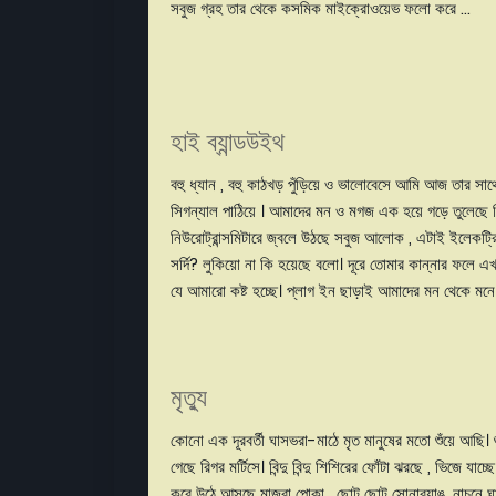
সবুজ গ্রহ তার থেকে কসমিক মাইক্রোওয়েভ ফলো করে .
হাই ব্যান্ডউইথ
বহু ধ্যান , বহু কাঠখড় পুঁড়িয়ে ও ভালোবেসে আমি আজ তার সাথ
সিগন্যাল পাঠিয়ে । আমাদের মন ও মগজ এক হয়ে গড়ে তুলেছে বি
নিউরোট্রান্সমিটারে জ্বলে উঠছে সবুজ আলোক , এটাই ইলেকট্রি
সর্দি? লুকিয়ো না কি হয়েছে বলো। দূরে তোমার কান্নার ফলে এখা
যে আমারো কষ্ট হচ্ছে। প্লাগ ইন ছাড়াই আমাদের মন থেকে মনে ডাট
মৃত্যু
কোনো এক দূরবর্তী ঘাসভরা-মাঠে মৃত মানুষের মতো শুঁয়ে আছি। শ
গেছে রিগর মর্টিসে। বিন্দু বিন্দু শিশিরের ফোঁটা ঝরছে , ভিজে য
করে উঠে আসছে মাজরা পোকা , ছোট ছোট সোনাব্যাঙ, নাচুনে ঘ