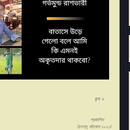
ন আলাউদ্দিন জন্ম: ৯
৯৭, রবিবার।
, গাজীপুর।
 ইংরেজি ভাষা ও সাহিত্য। প্রকাশিত
িটি ডিসঅর্ডার। চৈতন্য, বইমেলা ২০২১।