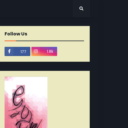
Follow Us
1.8k
177