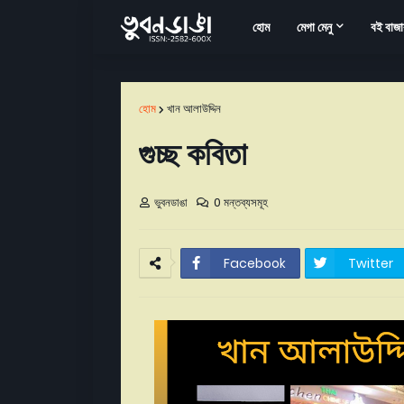
হোম
মেগা মেনু
বই বাজা
হোম
খান আলাউদ্দিন
গুচ্ছ কবিতা
ভুবনডাঙা
0 মন্তব্যসমূহ
Facebook
Twitter