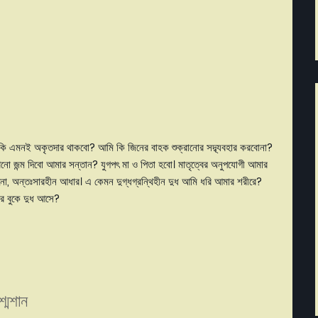
মি কি এমনই অকৃতদার থাকবো? আমি কি জিনের বাহক শুক্রানোর সদ্ব্যবহার করবোনা?
নো জন্ম দিবো আমার সন্তান? যুগপৎ মা ও পিতা হবো। মাতৃত্বের অনুপযোগী আমার
নো, অন্তঃসারহীন আধার। এ কেমন দুগ্ধগ্রন্থিহীন দুধ আমি ধরি আমার শরীরে?
ার বুকে দুধ আসে?
শ্মশান