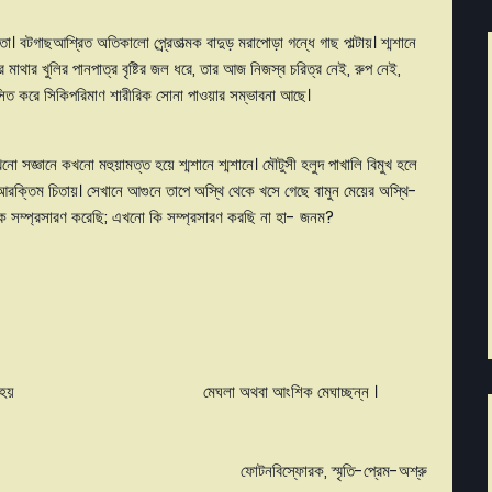
। বটগাছআশ্রিত অতিকালো প্র্রেতাত্মক বাদুড় মরাপোড়া গন্ধে গাছ পাল্টায়। শ্মশানে
র মাথার খুলির পানপাত্র বৃষ্টির জল ধরে, তার আজ নিজস্ব চরিত্র নেই, রুপ নেই,
সিত করে সিকিপরিমাণ শারীরিক সোনা পাওয়ার সম্ভাবনা আছে।
কখনো সজ্ঞানে কখনো মহুয়ামত্ত হয়ে শ্মশানে শ্মশানে। মৌটুসী হলুদ পাখালি বিমুখ হলে
ন আরক্তিম চিতায়। সেখানে আগুনে তাপে অস্থি থেকে খসে গেছে বামুন মেয়ের অস্থি-
কে সম্প্রসারণ করেছি; এখনো কি সম্প্রসারণ করছি না হা- জনম?
 যায়, সুনীল আকাশ হয় মেঘলা অথবা আংশিক মেঘাচ্ছন্ন ।
 অভ্যন্তরে ফোটনবিস্ফোরক, স্মৃতি-প্রেম-অশ্রু