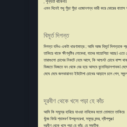
, শূন্যতা থাকেনা।
এমন দিনেই শুধু পুঁড়া পুঁড়া ওজোনগন্ধ ভার
বিমূর্ত দিগন্ত
দিগন্ত যদিও একটা ধারণামাত্র ; আমি আজ বিমূর্ত দিগন্তকে প্
তাকিয়ে থাকে ক্ষীণদৃষ্টির লোকেরা, যাদের মায়োপিয়া আছে। এ
তারাগুলো চোখের নিকটে নেমে আসে, কি আশ্চর্য! চোখে বাষ্প থাকা
ভিজতে ভিজতে বন থেকে বের হয়ে আসবে বুনোবিড়ালশাবক। মেঘের 
মেঘে মেঘে জলভারানত ইউটোপা চোখের আড়ালে চলে গেল,
দূরবীণ থেকে খসে পড়া হে কাঁচ
আমি কি সমুদ্রে হারিয়ে য
খুঁজে ফিরি শ্যামবর্ণ উপকূলরেখা, সমুদ্র বন্দর, দ্বীপপুঞ্জ।
দূরবীণ থেকে খসে 