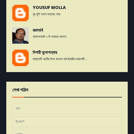
YOUSUF MOLLA
খুব খুশি হলাম মন্তব্য পেয়ে
amit
অ্যালফাবেট-২ টা সবচেয়ে ভালো।
দিশারী মুখোপাধ্যায়
স্থাহ্লাদী শব্দটির উৎস জানতে চাই।স্থায়ী+আহ্লাদী ...
লেখা পাঠান