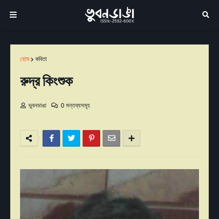
হোম
কবিতা
রুদ্র কিংশুক
ভুবনডাঙা
0 মন্তব্যসমূহ