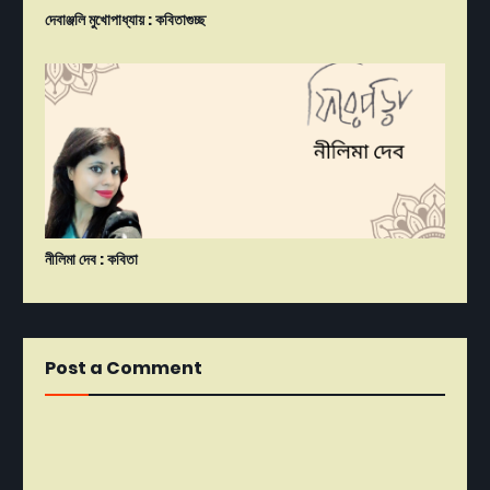
দেবাঞ্জলি মুখোপাধ্যায় : কবিতাগুচ্ছ
নীলিমা দেব : কবিতা
Post a Comment