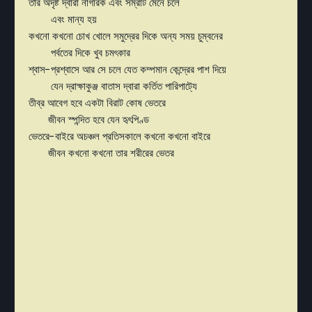
তার অদৃষ্ট দ্বারা নাগরিক এবং সম্রাট মেনে চলে
এবং মান্য হয়
কখনো কখনো চোখ খোলে সমুদ্রের দিকে অন্য সময় চুম্বনের
পর্বতের দিকে খুব চমৎকার
শ্বাস-প্রশ্বাসে আর সে চলে যেত কম্পমান কেন্দ্রের পাশ দিয়ে
যেন দ্রাক্ষাকুঞ্জ বাতাস দ্বারা কর্তিত পারিপাট্যে
তীব্র আবেগ হবে একটা বিরাট কোষ ভেতরে
জীবন স্পন্দিত হবে যেন হৃৎপিণ্ড
ভেতরে-বাইরে অচঞ্চল প্রতিসকালে কখনো কখনো বাইরে
জীবন কখনো কখনো তার শরীরের ভেতর