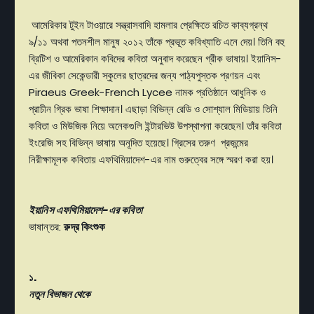
আমেরিকার টুইন টাওয়ারে সন্ত্রাসবাদি হামলার প্রেক্ষিতে রচিত কাব্যগ্রন্থ
৯/১১ অথবা পতনশীল মানুষ ২০১২ তাঁকে প্রভূত কবিখ্যাতি এনে দেয়। তিনি বহু
ব্রিটিশ ও আমেরিকান কবিদের কবিতা অনুবাদ করেছেন গ্রীক ভাষায়। ইয়ানিস-
এর জীবিকা সেকেন্ডারী স্কুলের ছাত্রদের জন্য পাঠ্যপুস্তক প্রণয়ন এবং
Piraeus Greek-French Lycee নামক প্রতিষ্ঠানে আধুনিক ও
প্রাচীন গ্রিক ভাষা শিক্ষাদান। এছাড়া বিভিন্ন রেডি ও সোশ্যাল মিডিয়ায় তিনি
কবিতা ও মিউজিক নিয়ে অনেকগুলি ইন্টারভিউ উপস্থাপনা করেছেন। তাঁর কবিতা
ইংরেজি সহ বিভিন্ন ভাষায় অনূদিত হয়েছে। গ্রিসের তরুণ প্রজন্মের
নিরীক্ষামূলক কবিতায় এফথিমিয়াদেশ-এর নাম গুরুত্বের সঙ্গে স্মরণ করা হয়।
ইয়ানিস এফথিমিয়াদেশ-এর কবিতা
ভাষান্তর:
রুদ্র কিংশুক
১.
নতুন বিভাজন থেকে