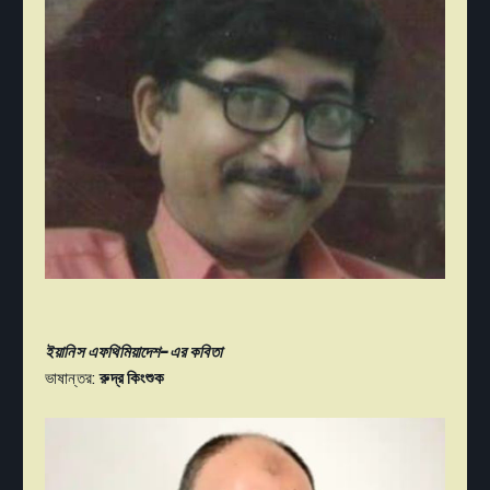
ইয়ানিস এফথিমিয়াদেশ-এর কবিতা
ভাষান্তর:
রুদ্র কিংশুক