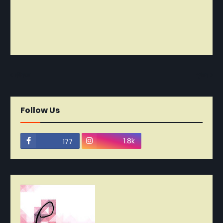
নবীনতর
পূর্বতন
Follow Us
1.8k
177