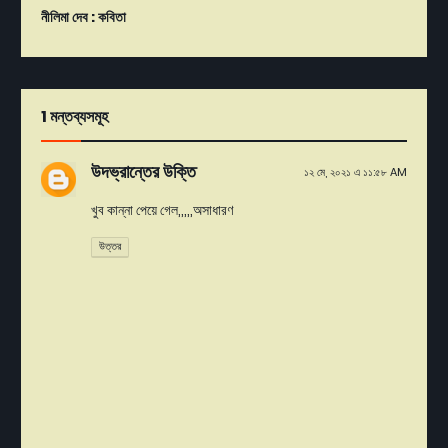
নীলিমা দেব : কবিতা
1 মন্তব্যসমূহ
উদভ্রান্তের উক্তি
১২ মে, ২০২১ এ ১১:৫৮ AM
খুব কান্না পেয়ে গেল,,,,,অসাধারণ
উত্তর