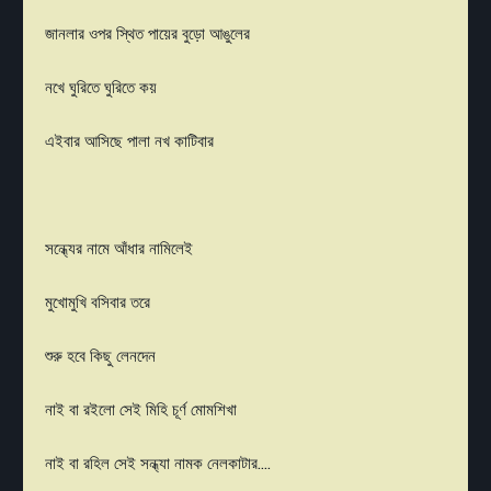
জানলার ওপর স্থিত পায়ের বুড়ো আঙুলের
নখে ঘুরিতে ঘুরিতে কয়
এইবার আসিছে পালা নখ কাটিবার
সন্ধ্যের নামে আঁধার নামিলেই
মুখোমুখি বসিবার তরে
শুরু হবে কিছু লেনদেন
নাই বা রইলো সেই মিহি চূর্ণ মোমশিখা
নাই বা রহিল সেই সন্ধ্যা নামক নেলকাটার….