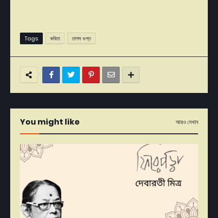
Tags
কবিতা
তাপস গুপ্ত
You might like
আরও দেখান