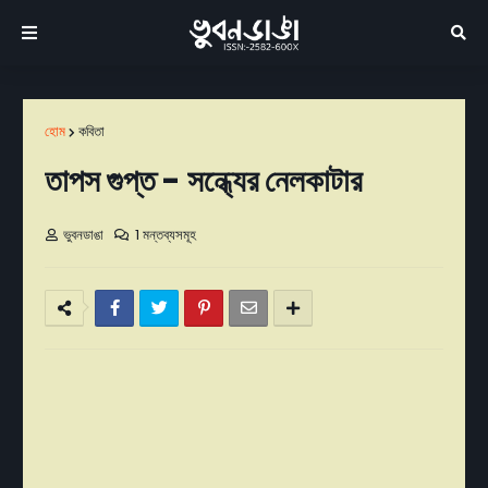
হোম
কবিতা
তাপস গুপ্ত - সন্ধ্যের নেলকাটার
ভুবনডাঙা
1 মন্তব্যসমূহ