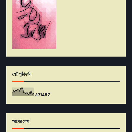
মোট পৃষ্ঠাদর্শন
3
7
1
4
5
7
আগের লেখা