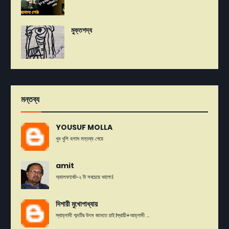
মুক্তগদ্য
মন্তব্য
YOUSUF MOLLA
খুব খুশি হলাম মন্তব্য পেয়ে
amit
অ্যালফাবেট-২ টা সবচেয়ে ভালো।
দিশারী মুখোপাধ্যায়
স্থাহ্লাদী শব্দটির উৎস জানতে চাই।স্থায়ী+আহ্লাদী ...