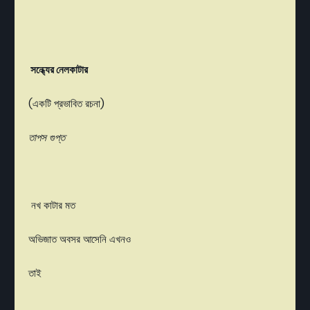
সন্ধ্যের নেলকাটার
(একটি প্রভাবিত রচনা)
তাপস গুপ্ত
নখ কাটার মত
অভিজাত অবসর আসেনি এখনও
তাই