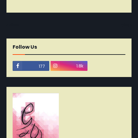
নবীনতর
পূর্বতন
Follow Us
1.8k
177