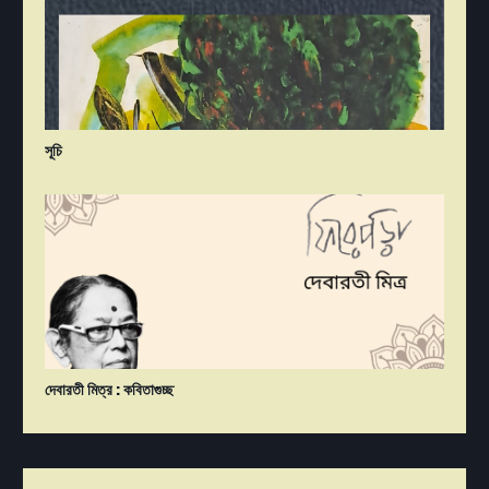
সূচি
দেবারতী মিত্র : কবিতাগুচ্ছ