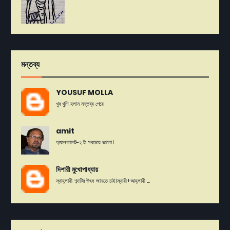
মন্তব্য
YOUSUF MOLLA
খুব খুশি হলাম মন্তব্য পেয়ে
amit
অ্যালফাবেট-২ টা সবচেয়ে ভালো।
দিশারী মুখোপাধ্যায়
স্থাহ্লাদী শব্দটির উৎস জানতে চাই।স্থায়ী+আহ্লাদী ...