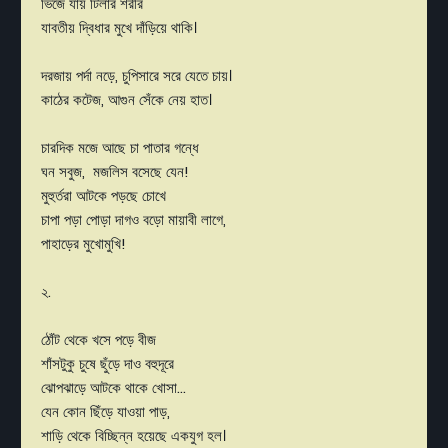
ভিজে যায় টিলার শরীর
যাবতীয় দ্বিধার মুখে দাঁড়িয়ে থাকি।
দরজায় পর্দা নড়ে, চুপিসারে সরে যেতে চায়।
কাঠের কটেজ, আগুন সেঁকে নেয় হাত।
চারদিক মজে আছে চা পাতার গন্ধে
ঘন সবুজ, মজলিস বসেছে যেন!
মুহুর্তরা আটকে পড়ছে চোখে
চাপা পড়া পোড়া দাগও বড়ো মায়াবী লাগে,
পাহাড়ের মুখোমুখি!
২.
ঠোঁট থেকে খসে পড়ে বীজ
শাঁসটুকু চুষে ছুঁড়ে দাও বহুদূরে
ঝোপঝাড়ে আটকে থাকে খোসা…
যেন কোন ছিঁড়ে যাওয়া পাড়,
শাড়ি থেকে বিচ্ছিন্ন হয়েছে একযুগ হল।