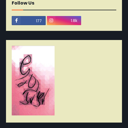
Follow Us
1.8k
177