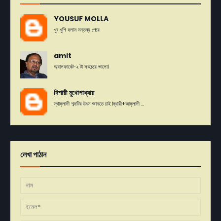
YOUSUF MOLLA
খুব খুশি হলাম মন্তব্য পেয়ে
amit
অ্যালফাবেট-২ টা সবচেয়ে ভালো।
দিশারী মুখোপাধ্যায়
স্থাহ্লাদী শব্দটির উৎস জানতে চাই।স্থায়ী+আহ্লাদী ...
লেখা পাঠান