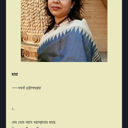
ছায়া
---সবর্না চট্টোপাধ্যায়
১.
মেঘ নেমে আসে খরস্রোতার কাছে