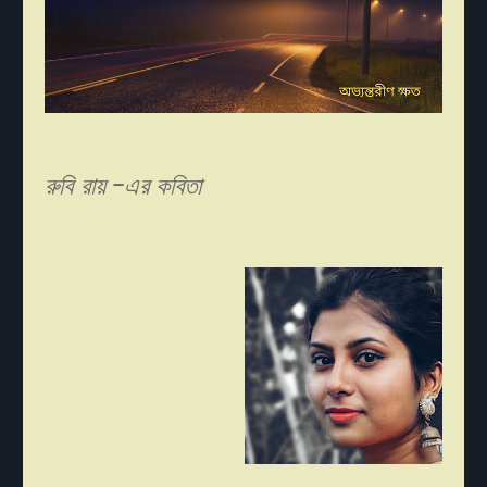
রুবি রায় -এর কবিতা