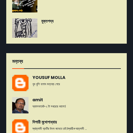
মুক্তগদ্য
মন্তব্য
YOUSUF MOLLA
খুব খুশি হলাম মন্তব্য পেয়ে
amit
অ্যালফাবেট-২ টা সবচেয়ে ভালো।
দিশারী মুখোপাধ্যায়
স্থাহ্লাদী শব্দটির উৎস জানতে চাই।স্থায়ী+আহ্লাদী ...