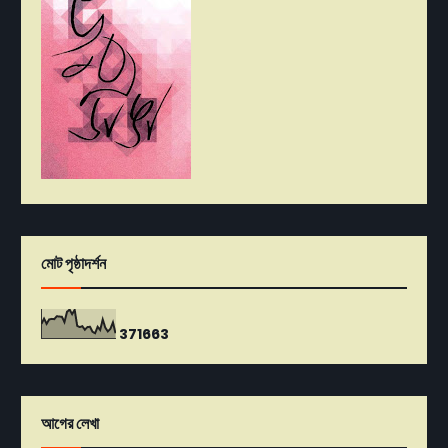
মোট পৃষ্ঠাদর্শন
3
7
1
6
6
3
আগের লেখা