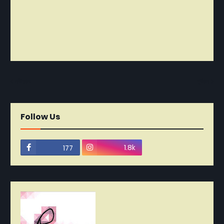
নবীনতর
পূর্বতন
Follow Us
1.8k
177