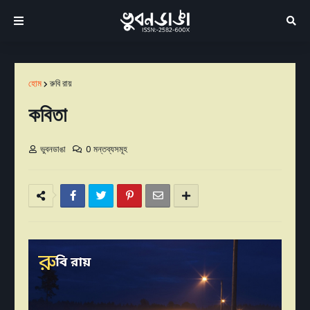
হোম
রুবি রায়
কবিতা
ভুবনডাঙা
0 মন্তব্যসমূহ