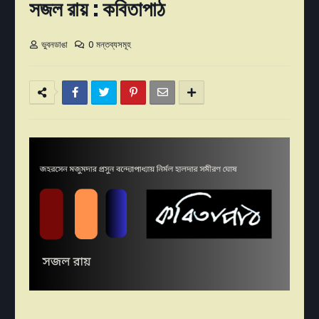
সজল রায় : কবিতাপাঠ
ভুবনডাঙা
0 মন্তব্যসমূহ