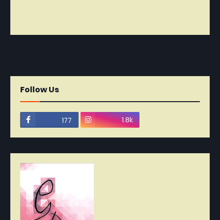
নবীনতর
পূর্বতন
Follow Us
1.8k
177