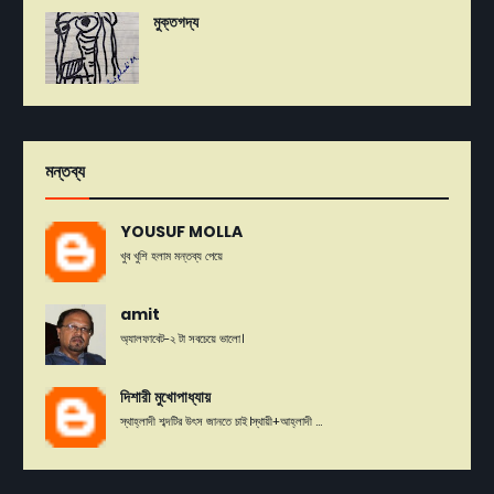
মুক্তগদ্য
মন্তব্য
YOUSUF MOLLA
খুব খুশি হলাম মন্তব্য পেয়ে
amit
অ্যালফাবেট-২ টা সবচেয়ে ভালো।
দিশারী মুখোপাধ্যায়
স্থাহ্লাদী শব্দটির উৎস জানতে চাই।স্থায়ী+আহ্লাদী ...